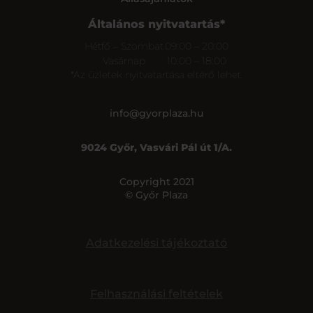
Általános nyitvatartás*
Hétfő – Szombat
09:00 – 20:00
Vasárnap
10:00 – 18:00
*Az üzletek nyitvatartása eltérő lehet.
info@gyorplaza.hu
9024 Győr, Vasvári Pál út 1/A.
Copyright 2021
© Győr Plaza
Adatkezelési tájékoztató
Felhasználási feltételek