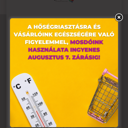
Ez az oldal sütiket használ
Weboldalunkon „cookie"-kat (továbbiakban „süti")
alkalmazunk. Ezek olyan fájlok, melyek információt
tárolnak webes böngészőjében. Ehhez az Ön
hozzájárulása szükséges.
A „sütiket" az elektronikus hírközlésről szóló 2003. évi C.
törvény, az elektronikus kereskedelmi szolgáltatások, az
információs társadalommal összefüggő szolgáltatások
egyes kérdéseiről szóló 2001. évi CVIII. törvény, valamint
az Európai Unió előírásainak megfelelően használjuk.
Azon weblapoknak, melyek az Európai Unió országain
belül működnek, a „sütik" használatához, és ezeknek a
felhasználó számítógépén vagy egyéb eszközén történő
tárolásához a felhasználók hozzájárulását kell kérniük.
Elfogadom