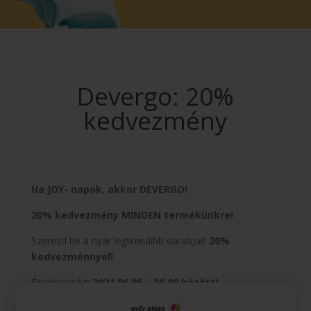
Devergo: 20%
kedvezmény
Ha JOY- napok, akkor DEVERGO!
20% kedvezmény MINDEN termékünkre!
Szerezd be a nyár legtrendibb darabjait
20%
kedvezménnyel!
Érvényesség:
2024.06.06 – 06.09 között!