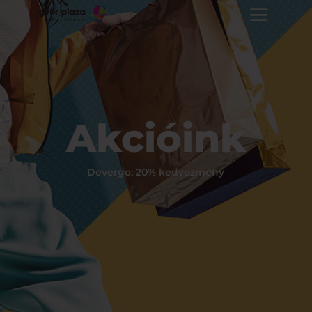
Akcióink
Devergo: 20% kedvezmény