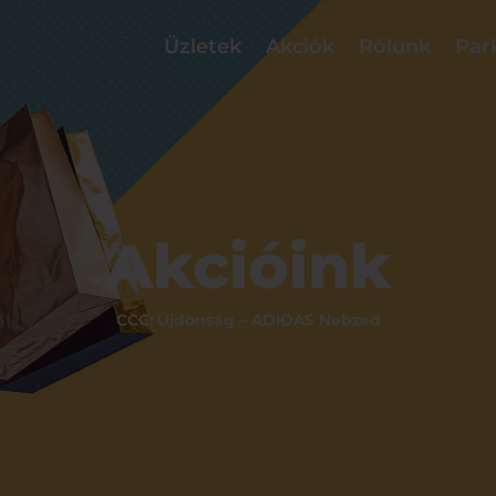
Üzletek
Akciók
Rólunk
Par
Akcióink
CCC: Újdonság – ADIDAS Nebzed