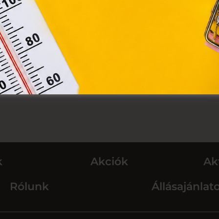
k
Akciók
Ak
Rólunk
Állásajánlat