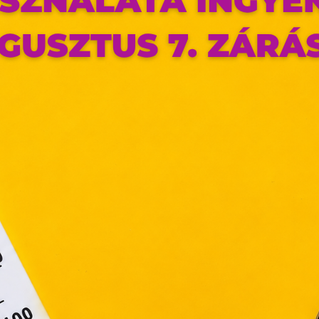
az oldal sütiket használ
ldalunkon „cookie"-kat (továbbiakban „süti") alkalmazunk. Ezek 
ok, melyek információt tárolnak webes böngészőjében. Ehhez 
ájárulása szükséges.
ütiket" az elektronikus hírközlésről szóló 2003. évi C. törvén
tronikus kereskedelmi szolgáltatások, az információs társadal
efüggő szolgáltatások egyes kérdéseiről szóló 2001. évi C
ny, valamint az Európai Unió előírásainak megfelelően használjuk
apoknak, melyek az Európai Unió országain belül működnek, a „s
nálatához, és ezeknek a felhasználó számítógépén vagy 
zén történő tárolásához a felhasználók hozzájárulását kell kérniü
Elfogadom
Módosítom a beállításokat