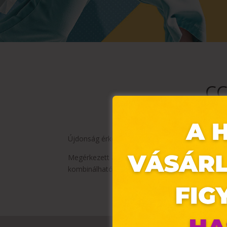
CC
Újdonság érkezett a CCC kínálatába 👟
Megérkezett az adidas Nebzed — egy modern, vá
kombinálható, így reggeltől estig lépést tart ve