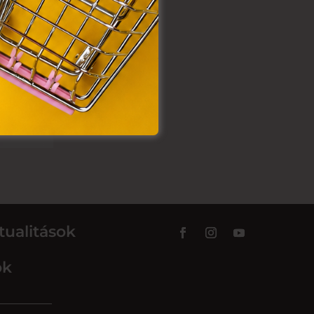
tualitások
ok