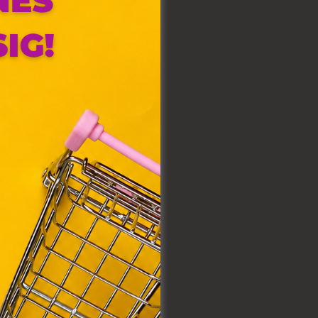
olyan
az Ön
y, az
ommal
VIII.
. Azon
ütik"
egyéb
k.