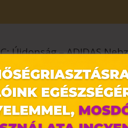
C: Újdonság – ADIDAS Neb
rosi sneaker, ami a kényelmet és a stílust hozza össze a mindenna
led — legyen szó rohanós hétköznapról vagy lazább programról. Nézd me