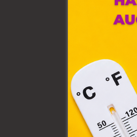
Ez 
Webo
fájl
hozz
A „s
elek
össz
törvé
webl
hasz
eszkö