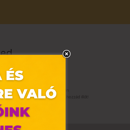
zed
pokra. Könnyű, sokoldalú és könnyen
g az új színeket, és találd meg a hozzád illőt!