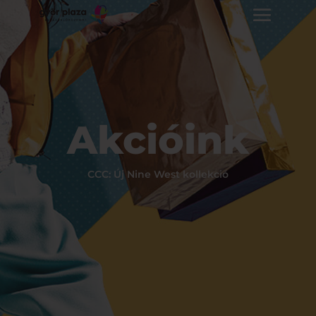
Akcióink
CCC: Új Nine West kollekció