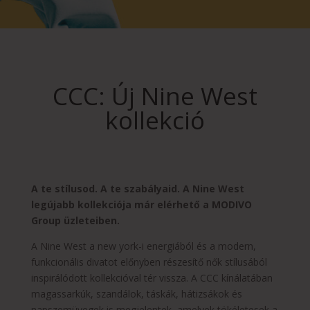
CCC: Új Nine West
kollekció
A te stílusod. A te szabályaid. A Nine West
legújabb kollekciója már elérhető a MODIVO
Group üzleteiben.
A Nine West a new york-i energiából és a modern,
funkcionális divatot előnyben részesítő nők stílusából
inspirálódott kollekcióval tér vissza. A CCC kínálatában
magassarkúk, szandálok, táskák, hátizsákok és
napszemüvegek is megjelentek, amelyek tökéletesek a