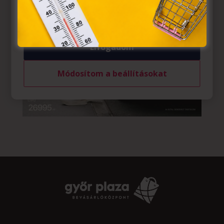
felhasználó számítógépén vagy egyéb eszközén történő
tárolásához a felhasználók hozzájárulását kell kérniük.
Elfogadom
Módosítom a beállításokat