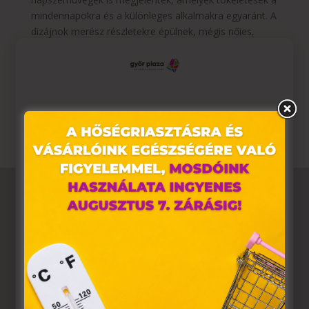
mindennapokra és a különleges alkalmakra egyaránt. A
dizájnok merész részletekre épülnek, mégis nőies,
finom megjelenésben valósulnak meg.
A Nine West legújabb kollekciójának táskái, cipői és
kiegészítői elérhetőek a CCC üzletében is a
bevásárlóközpontunkban. Szeretettel várunk!
Ez az oldal sütiket használ
Weboldalunkon „cookie"-kat (továbbiakban „süti")
alkalmazunk. Ezek olyan fájlok, melyek információt
tárolnak webes böngészőjében. Ehhez az Ön
hozzájárulása szükséges.
A „sütiket" az elektronikus hírközlésről szóló 2003. évi C.
törvény, az elektronikus kereskedelmi szolgáltatások, az
információs társadalommal összefüggő szolgáltatások
egyes kérdéseiről szóló 2001. évi CVIII. törvény, valamint
az Európai Unió előírásainak megfelelően használjuk.
Azon weblapoknak, melyek az Európai Unió országain
belül működnek, a „sütik" használatához, és ezeknek a