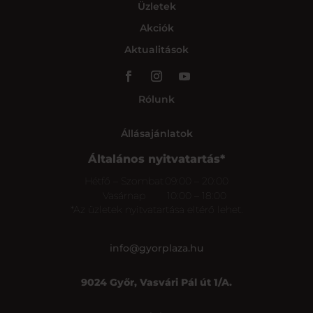
Üzletek
Akciók
Aktualitások
Rólunk
Állásajánlatok
Általános nyitvatartás*
Hétfő – Szombat
09:00 – 20:00
Vasárnap
10:00 – 18:00
*Az üzletek nyitvatartása eltérő lehet.
info@gyorplaza.hu
9024 Győr, Vasvári Pál út 1/A.