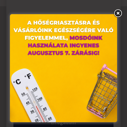
Ez az oldal sütiket használ
Weboldalunkon „cookie"-kat (továbbiakban „süti")
alkalmazunk. Ezek olyan fájlok, melyek információt
tárolnak webes böngészőjében. Ehhez az Ön
hozzájárulása szükséges.
A „sütiket" az elektronikus hírközlésről szóló 2003. évi C.
törvény, az elektronikus kereskedelmi szolgáltatások, az
információs társadalommal összefüggő szolgáltatások
egyes kérdéseiről szóló 2001. évi CVIII. törvény, valamint
az Európai Unió előírásainak megfelelően használjuk.
Azon weblapoknak, melyek az Európai Unió országain
belül működnek, a „sütik" használatához, és ezeknek a
felhasználó számítógépén vagy egyéb eszközén történő
tárolásához a felhasználók hozzájárulását kell kérniük.
Elfogadom