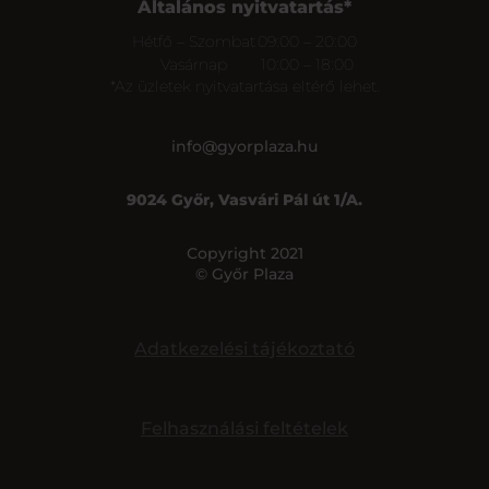
Általános nyitvatartás*
Hétfő – Szombat
09:00 – 20:00
Vasárnap
10:00 – 18:00
*Az üzletek nyitvatartása eltérő lehet.
info@gyorplaza.hu
9024 Győr, Vasvári Pál út 1/A.
Copyright 2021
© Győr Plaza
Adatkezelési tájékoztató
Felhasználási feltételek