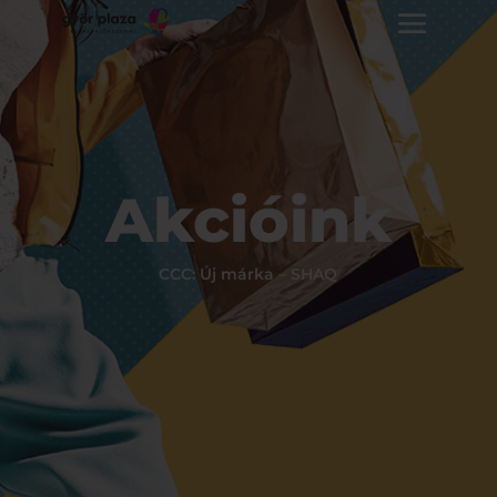
Akcióink
CCC: Új márka – SHAQ