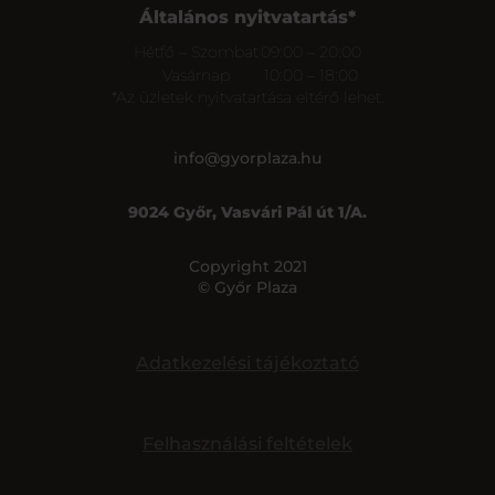
Általános nyitvatartás*
Hétfő – Szombat
09:00 – 20:00
Vasárnap
10:00 – 18:00
*Az üzletek nyitvatartása eltérő lehet.
info@gyorplaza.hu
9024 Győr, Vasvári Pál út 1/A.
Copyright 2021
© Győr Plaza
Adatkezelési tájékoztató
Felhasználási feltételek