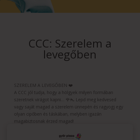
CCC: Szerelem a
levegőben
SZERELEM A LEVEGŐBEN ❤️
A CCC jól tudja, hogy a hölgyek milyen formában
szeretnek virágot kapni… 🌹👠 Lepd meg kedvesed
vagy saját magad a szerelem ünnepén és ragyogj egy
olyan cipőben és táskában, melyben igazán
magabiztosnak érzed magad!