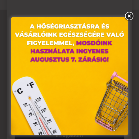
Ez az oldal sütiket használ
Weboldalunkon „cookie"-kat (továbbiakban „süti")
alkalmazunk. Ezek olyan fájlok, melyek információt
tárolnak webes böngészőjében. Ehhez az Ön
hozzájárulása szükséges.
A „sütiket" az elektronikus hírközlésről szóló 2003. évi C.
törvény, az elektronikus kereskedelmi szolgáltatások, az
információs társadalommal összefüggő szolgáltatások
egyes kérdéseiről szóló 2001. évi CVIII. törvény, valamint
az Európai Unió előírásainak megfelelően használjuk.
Azon weblapoknak, melyek az Európai Unió országain
belül működnek, a „sütik" használatához, és ezeknek a
felhasználó számítógépén vagy egyéb eszközén történő
tárolásához a felhasználók hozzájárulását kell kérniük.
Elfogadom