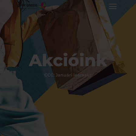
Akcióink
CCC: Januári leárazás