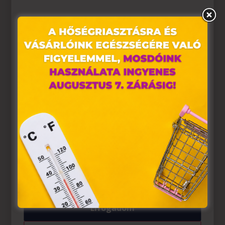
Ez az oldal sütiket használ
Weboldalunkon „cookie"-kat (továbbiakban „süti")
alkalmazunk. Ezek olyan fájlok, melyek információt
tárolnak webes böngészőjében. Ehhez az Ön
hozzájárulása szükséges.
A „sütiket" az elektronikus hírközlésről szóló 2003. évi C.
törvény, az elektronikus kereskedelmi szolgáltatások, az
információs társadalommal összefüggő szolgáltatások
egyes kérdéseiről szóló 2001. évi CVIII. törvény, valamint
az Európai Unió előírásainak megfelelően használjuk.
Azon weblapoknak, melyek az Európai Unió országain
belül működnek, a „sütik" használatához, és ezeknek a
felhasználó számítógépén vagy egyéb eszközén történő
tárolásához a felhasználók hozzájárulását kell kérniük.
Elfogadom