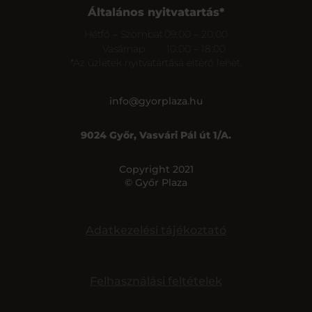
Általános nyitvatartás*
Hétfő – Szombat
09:00 – 20:00
Vasárnap
10:00 – 18:00
*Az üzletek nyitvatartása eltérő lehet.
info@gyorplaza.hu
9024 Győr, Vasvári Pál út 1/A.
Copyright 2021
© Győr Plaza
Adatkezelési tájékoztató
Felhasználási feltételek