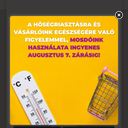
Ez az oldal sütiket használ
Weboldalunkon „cookie"-kat (továbbiakban „süti")
alkalmazunk. Ezek olyan fájlok, melyek információt
tárolnak webes böngészőjében. Ehhez az Ön
hozzájárulása szükséges.
A „sütiket" az elektronikus hírközlésről szóló 2003. évi C.
törvény, az elektronikus kereskedelmi szolgáltatások, az
információs társadalommal összefüggő szolgáltatások
egyes kérdéseiről szóló 2001. évi CVIII. törvény, valamint
az Európai Unió előírásainak megfelelően használjuk.
Azon weblapoknak, melyek az Európai Unió országain
belül működnek, a „sütik" használatához, és ezeknek a
felhasználó számítógépén vagy egyéb eszközén történő
tárolásához a felhasználók hozzájárulását kell kérniük.
Elfogadom