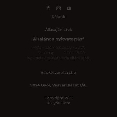
Rólunk
Állásajánlatok
Általános nyitvatartás*
Hétfő – Szombat
09:00 – 20:00
Vasárnap
10:00 – 18:00
*Az üzletek nyitvatartása eltérő lehet.
info@gyorplaza.hu
9024 Győr, Vasvári Pál út 1/A.
Copyright 2021
© Győr Plaza