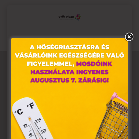
Ne hagyd ki a szezon egyik legjobb leárazását –
válogass cipők, táskák és kiegészítők közül, és frissítsd
fel a gardróbod stílusosan! 👟👜✨
Ez az oldal sütiket használ
Weboldalunkon „cookie"-kat (továbbiakban „süti")
alkalmazunk. Ezek olyan fájlok, melyek információt
tárolnak webes böngészőjében. Ehhez az Ön
hozzájárulása szükséges.
A „sütiket" az elektronikus hírközlésről szóló 2003. évi C.
törvény, az elektronikus kereskedelmi szolgáltatások, az
információs társadalommal összefüggő szolgáltatások
egyes kérdéseiről szóló 2001. évi CVIII. törvény, valamint
az Európai Unió előírásainak megfelelően használjuk.
Azon weblapoknak, melyek az Európai Unió országain
belül működnek, a „sütik" használatához, és ezeknek a
felhasználó számítógépén vagy egyéb eszközén történő
tárolásához a felhasználók hozzájárulását kell kérniük.