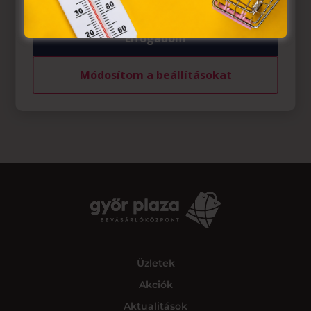
Elfogadom
Módosítom a beállításokat
Üzletek
Akciók
Aktualitások