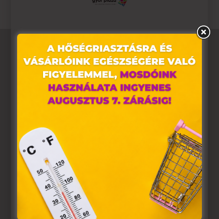
Ez az oldal sütiket használ
Weboldalunkon „cookie"-kat (továbbiakban „süti")
alkalmazunk. Ezek olyan fájlok, melyek információt
tárolnak webes böngészőjében. Ehhez az Ön
hozzájárulása szükséges.
A „sütiket" az elektronikus hírközlésről szóló 2003. évi C.
törvény, az elektronikus kereskedelmi szolgáltatások, az
információs társadalommal összefüggő szolgáltatások
egyes kérdéseiről szóló 2001. évi CVIII. törvény, valamint
az Európai Unió előírásainak megfelelően használjuk.
Azon weblapoknak, melyek az Európai Unió országain
belül működnek, a „sütik" használatához, és ezeknek a
felhasználó számítógépén vagy egyéb eszközén történő
tárolásához a felhasználók hozzájárulását kell kérniük.