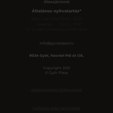
Állásajánlatok
Általános nyitvatartás*
Hétfő – Szombat
09:00 – 20:00
Vasárnap
10:00 – 18:00
*Az üzletek nyitvatartása eltérő lehet.
info@gyorplaza.hu
9024 Győr, Vasvári Pál út 1/A.
Copyright 2021
© Győr Plaza
Adatkezelési tájékoztató
Felhasználási feltételek