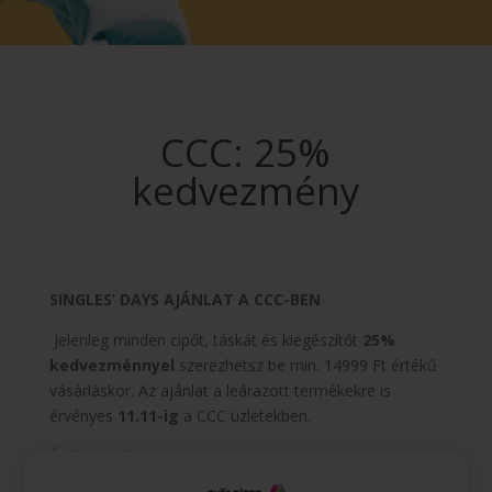
CCC: 25%
kedvezmény
SINGLES’ DAYS AJÁNLAT A CCC-BEN
Jelenleg minden cipőt, táskát és kiegészítőt
25%
kedvezménnyel
szerezhetsz be min. 14999 Ft értékű
vásárláskor. Az ajánlat a leárazott termékekre is
érvényes
11.11-ig
a CCC üzletekben.
Érvényesség:
2024.11.09 – 2024.11.11
.