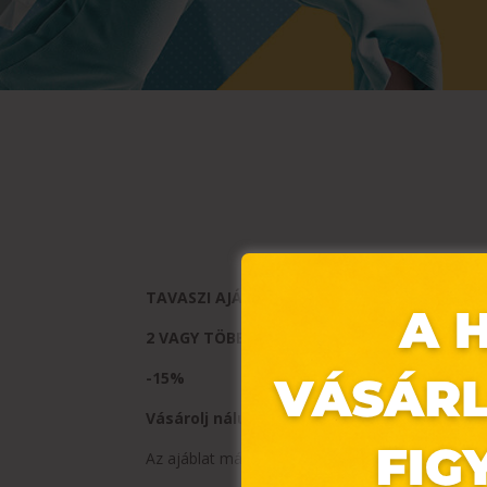
TAVASZI AJÁNLAT
2 VAGY TÖBB DB
-15%
Vásárolj nálunk, nézz be a budmil Store-ba!
Az ajáblat március 21-24. között érvényes.