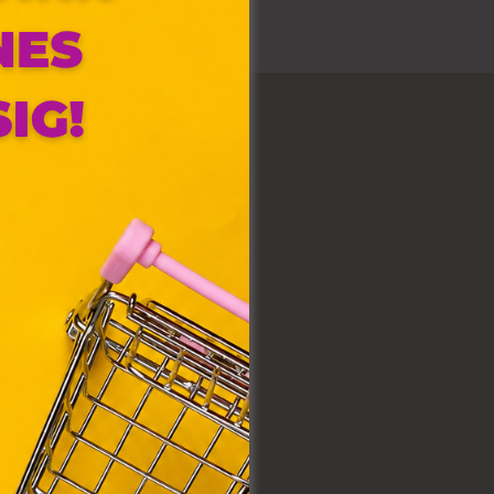
olyan
az Ön
y, az
ommal
VIII.
. Azon
ütik"
egyéb
k.