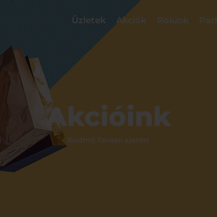
Üzletek
Akciók
Rólunk
Par
Akcióink
Budmil: Tavaszi ajánlat