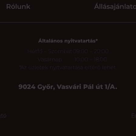
Rólunk
Állásajánlat
Általános nyitvatartás*
Hétfő – Szombat
09:00 – 20:00
Vasárnap
10:00 – 18:00
*Az üzletek nyitvatartása eltérő lehet.
9024 Győr, Vasvári Pál út 1/A.
ató
F