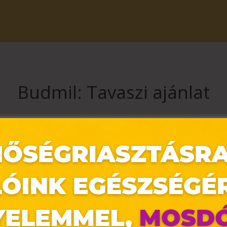
Budmil: Tavaszi ajánlat