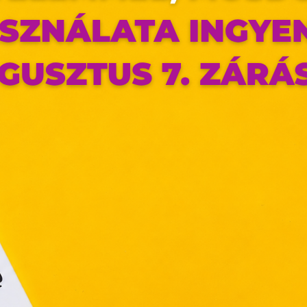
az oldal sütiket használ
ldalunkon „cookie"-kat (továbbiakban „süti") alkalmazunk. Ezek 
ok, melyek információt tárolnak webes böngészőjében. Ehhez 
ájárulása szükséges.
ütiket" az elektronikus hírközlésről szóló 2003. évi C. törvén
tronikus kereskedelmi szolgáltatások, az információs társadal
efüggő szolgáltatások egyes kérdéseiről szóló 2001. évi C
ny, valamint az Európai Unió előírásainak megfelelően használjuk
apoknak, melyek az Európai Unió országain belül működnek, a „s
nálatához, és ezeknek a felhasználó számítógépén vagy 
zén történő tárolásához a felhasználók hozzájárulását kell kérniü
Elfogadom