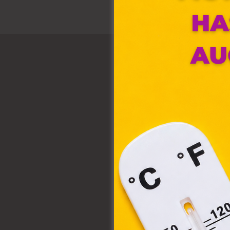
Ez 
Webo
fájl
hozz
A „s
elek
össz
törvé
webl
hasz
eszkö