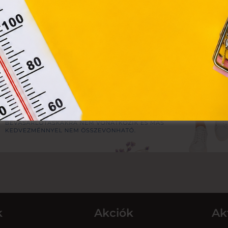
Módosítom a beállításokat
k
Akciók
Ak