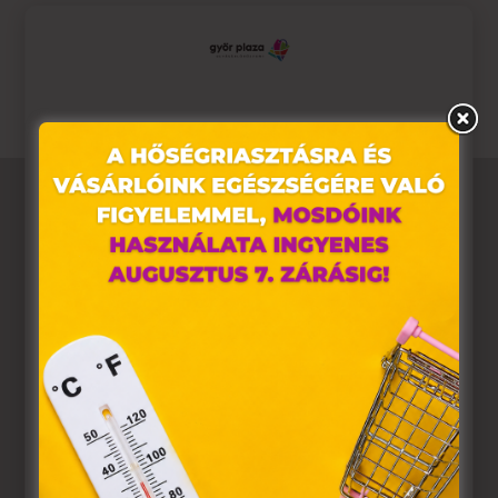
2025. Augusztus 1-től szeptember 7-ig!
Ez az oldal sütiket használ
Weboldalunkon „cookie"-kat (továbbiakban „süti")
alkalmazunk. Ezek olyan fájlok, melyek információt
tárolnak webes böngészőjében. Ehhez az Ön
hozzájárulása szükséges.
A „sütiket" az elektronikus hírközlésről szóló 2003. évi C.
törvény, az elektronikus kereskedelmi szolgáltatások, az
információs társadalommal összefüggő szolgáltatások
egyes kérdéseiről szóló 2001. évi CVIII. törvény, valamint
az Európai Unió előírásainak megfelelően használjuk.
Azon weblapoknak, melyek az Európai Unió országain
belül működnek, a „sütik" használatához, és ezeknek a
felhasználó számítógépén vagy egyéb eszközén történő
tárolásához a felhasználók hozzájárulását kell kérniük.