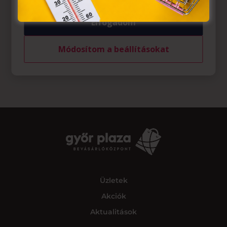
Elfogadom
Módosítom a beállításokat
Üzletek
Akciók
Aktualitások