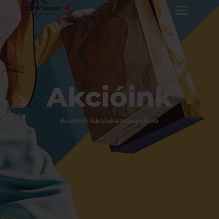
Akcióink
Budmil: Iskolakezdési akció