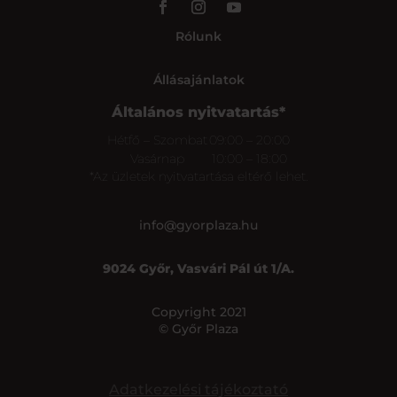
Rólunk
Állásajánlatok
Általános nyitvatartás*
Hétfő – Szombat
09:00 – 20:00
Vasárnap
10:00 – 18:00
*Az üzletek nyitvatartása eltérő lehet.
info@gyorplaza.hu
9024 Győr, Vasvári Pál út 1/A.
Copyright 2021
© Győr Plaza
Adatkezelési tájékoztató