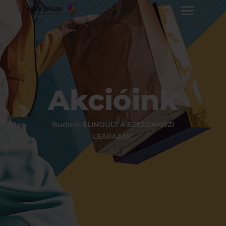
Akcióink
Budmil: ELINDULT A SZEZONKÖZI
LEÁRAZÁS!