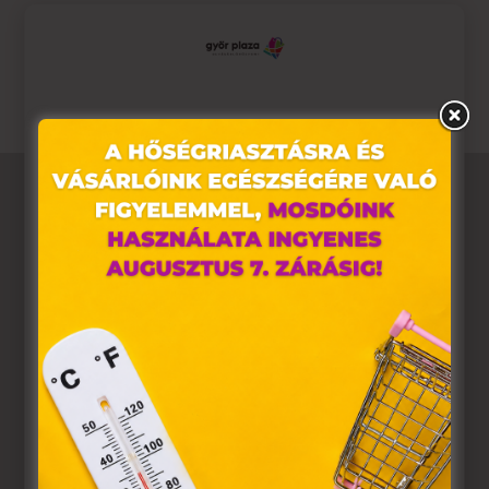
készlet tart!
Vásárolj online vagy látogass el hozzánk személyesen!
Ez az oldal sütiket használ
Weboldalunkon „cookie"-kat (továbbiakban „süti")
alkalmazunk. Ezek olyan fájlok, melyek információt
tárolnak webes böngészőjében. Ehhez az Ön
hozzájárulása szükséges.
A „sütiket" az elektronikus hírközlésről szóló 2003. évi C.
törvény, az elektronikus kereskedelmi szolgáltatások, az
információs társadalommal összefüggő szolgáltatások
egyes kérdéseiről szóló 2001. évi CVIII. törvény, valamint
az Európai Unió előírásainak megfelelően használjuk.
Azon weblapoknak, melyek az Európai Unió országain
belül működnek, a „sütik" használatához, és ezeknek a
felhasználó számítógépén vagy egyéb eszközén történő
tárolásához a felhasználók hozzájárulását kell kérniük.