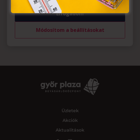
Elfogadom
Módosítom a beállításokat
Üzletek
Akciók
Aktualitások