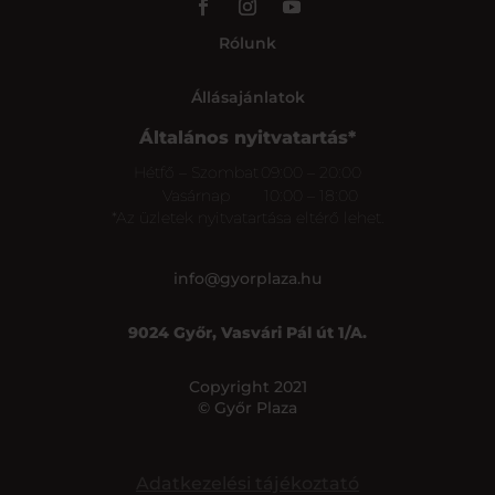
Rólunk
Állásajánlatok
Általános nyitvatartás*
Hétfő – Szombat
09:00 – 20:00
Vasárnap
10:00 – 18:00
*Az üzletek nyitvatartása eltérő lehet.
info@gyorplaza.hu
9024 Győr, Vasvári Pál út 1/A.
Copyright 2021
© Győr Plaza
Adatkezelési tájékoztató