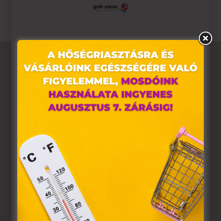
Ez az oldal sütiket használ
Weboldalunkon „cookie"-kat (továbbiakban „süti")
alkalmazunk. Ezek olyan fájlok, melyek információt
tárolnak webes böngészőjében. Ehhez az Ön
hozzájárulása szükséges.
A „sütiket" az elektronikus hírközlésről szóló 2003. évi C.
törvény, az elektronikus kereskedelmi szolgáltatások, az
információs társadalommal összefüggő szolgáltatások
egyes kérdéseiről szóló 2001. évi CVIII. törvény, valamint
az Európai Unió előírásainak megfelelően használjuk.
Azon weblapoknak, melyek az Európai Unió országain
belül működnek, a „sütik" használatához, és ezeknek a
felhasználó számítógépén vagy egyéb eszközén történő
tárolásához a felhasználók hozzájárulását kell kérniük.