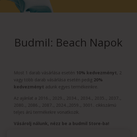
Budmil: Beach Napok
Most 1 darab vásárlása esetén
10% kedvezményt
, 2
vagy több darab vásárlása esetén pedig
20%
kedvezményt
adunk egyes termékeinkre.
Az ajánlat a 2016.., 2029.., 2034.., 2034.., 2035.., 2037..,
2080.., 2086.., 2087.., 2024..,2059.., 3001.. cikkszámú
teljes árú termékekre vonatkozik.
Vásárolj nálunk, nézz be a budmil Store-ba!
Az ajánlat érvényessége:
2024.05.16. – 2024.05.18.