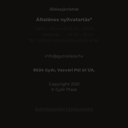
Állásajánlatok
Általános nyitvatartás*
Hétfő – Szombat
09:00 – 20:00
Vasárnap
10:00 – 18:00
*Az üzletek nyitvatartása eltérő lehet.
info@gyorplaza.hu
9024 Győr, Vasvári Pál út 1/A.
Copyright 2021
© Győr Plaza
Adatkezelési tájékoztató