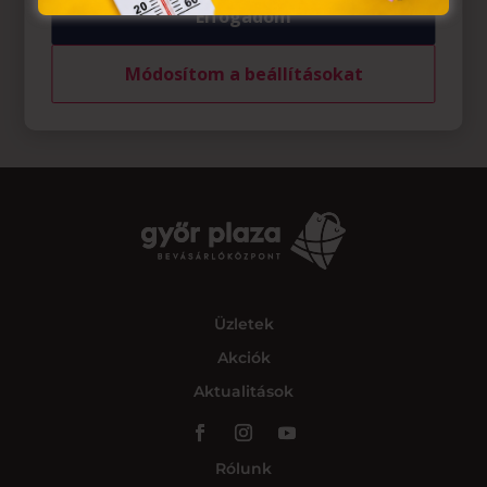
Elfogadom
Módosítom a beállításokat
Üzletek
Akciók
Aktualitások
Rólunk