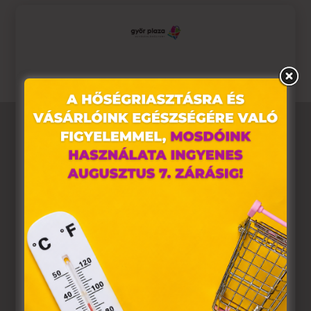
📅 Érvényesség: 2026.03.19–22.
Ne maradj le – válogass a kedvenceid közül most!
Ez az oldal sütiket használ
Weboldalunkon „cookie"-kat (továbbiakban „süti")
alkalmazunk. Ezek olyan fájlok, melyek információt
tárolnak webes böngészőjében. Ehhez az Ön
hozzájárulása szükséges.
A „sütiket" az elektronikus hírközlésről szóló 2003. évi C.
törvény, az elektronikus kereskedelmi szolgáltatások, az
információs társadalommal összefüggő szolgáltatások
egyes kérdéseiről szóló 2001. évi CVIII. törvény, valamint
az Európai Unió előírásainak megfelelően használjuk.
Azon weblapoknak, melyek az Európai Unió országain
belül működnek, a „sütik" használatához, és ezeknek a
felhasználó számítógépén vagy egyéb eszközén történő
tárolásához a felhasználók hozzájárulását kell kérniük.