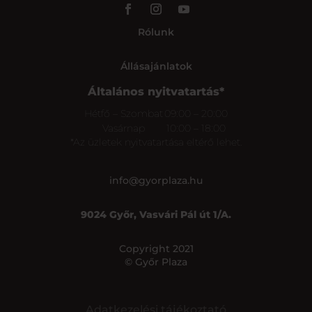
Rólunk
Állásajánlatok
Általános nyitvatartás*
Hétfő – Szombat
09:00 – 20:00
Vasárnap
10:00 – 18:00
*Az üzletek nyitvatartása eltérő lehet.
info@gyorplaza.hu
9024 Győr, Vasvári Pál út 1/A.
Copyright 2021
© Győr Plaza
Adatkezelési tájékoztató