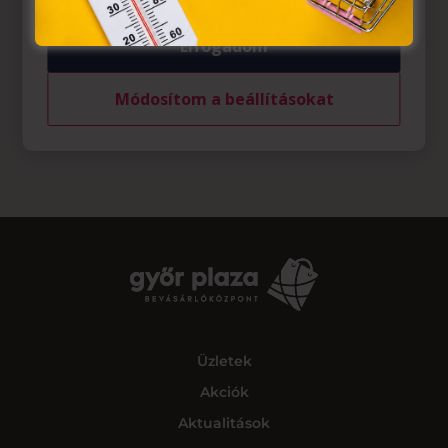
Elfogadom
Módosítom a beállításokat
Üzletek
Akciók
Aktualitások