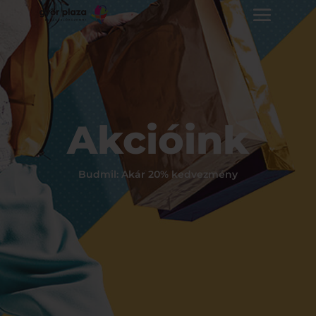
Akcióink
Budmil: Akár 20% kedvezmény