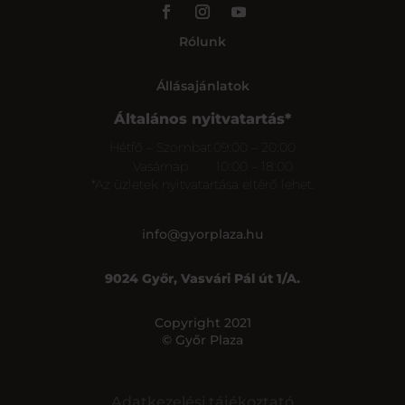
Rólunk
Állásajánlatok
Általános nyitvatartás*
Hétfő – Szombat
09:00 – 20:00
Vasárnap
10:00 – 18:00
*Az üzletek nyitvatartása eltérő lehet.
info@gyorplaza.hu
9024 Győr, Vasvári Pál út 1/A.
Copyright 2021
© Győr Plaza
Adatkezelési tájékoztató