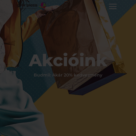
Akcióink
Budmil: Akár 20% kedvezmény