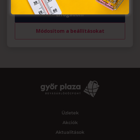
Elfogadom
Módosítom a beállításokat
Üzletek
Akciók
Aktualitások