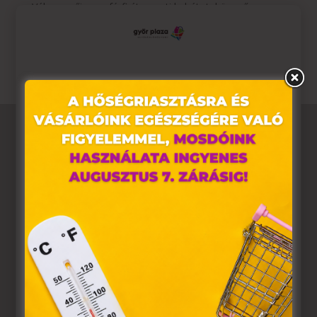
Válassz női vagy férfi átmeneti kabátot, könnyű
steppelt mellényt, és készülj stílusosan a változékony
időre.
Ez az oldal sütiket használ
Weboldalunkon „cookie"-kat (továbbiakban „süti")
alkalmazunk. Ezek olyan fájlok, melyek információt
tárolnak webes böngészőjében. Ehhez az Ön
hozzájárulása szükséges.
A „sütiket" az elektronikus hírközlésről szóló 2003. évi C.
törvény, az elektronikus kereskedelmi szolgáltatások, az
információs társadalommal összefüggő szolgáltatások
egyes kérdéseiről szóló 2001. évi CVIII. törvény, valamint
az Európai Unió előírásainak megfelelően használjuk.
Azon weblapoknak, melyek az Európai Unió országain
belül működnek, a „sütik" használatához, és ezeknek a
felhasználó számítógépén vagy egyéb eszközén történő
tárolásához a felhasználók hozzájárulását kell kérniük.