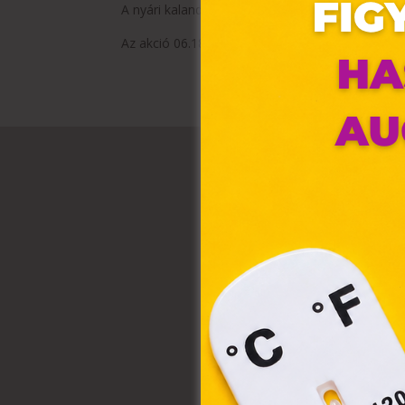
A nyári kalandok ne csak emlékezetesek, hanem s
Az akció 06.18–21. között érvényes.
Ez 
Webo
fájl
hozz
A „s
elek
össz
törvé
webl
hasz
eszkö