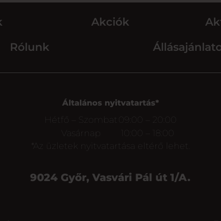
k
Akciók
Ak
Rólunk
Állásajánlat
Általános nyitvatartás*
Hétfő – Szombat
09:00 – 20:00
Vasárnap
10:00 – 18:00
*Az üzletek nyitvatartása eltérő lehet.
9024 Győr, Vasvári Pál út 1/A.