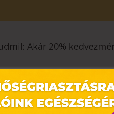
udmil: Akár 20% kedvezmé
es több kedvencet is választani! 😍