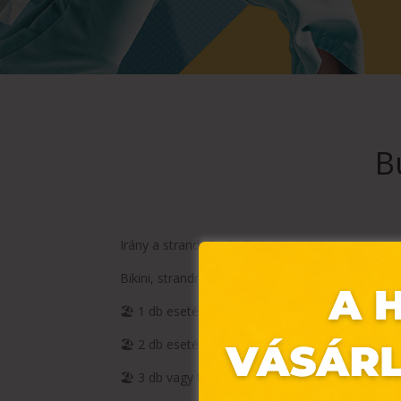
B
Irány a stranda budmillal! ☀️🌊
Bikini, strandruha vagy rövidnadrág? Most érdem
🏖️ 1 db esetén: -10%
🏖️ 2 db esetén: -15%
🏖️ 3 db vagy több esetén: -20%