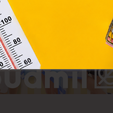
Elfogadom
Módosítom a beállításokat