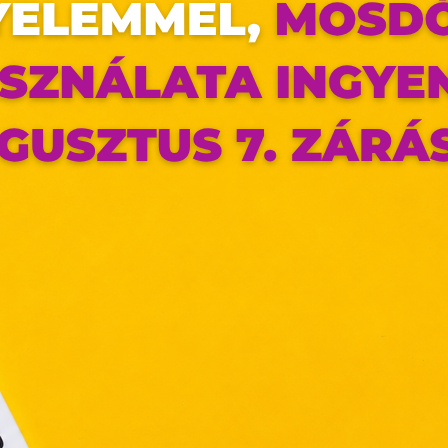
tílusosak is legyenek! 💙
az oldal sütiket használ
ldalunkon „cookie"-kat (továbbiakban „süti") alkalmazunk. Ezek 
ok, melyek információt tárolnak webes böngészőjében. Ehhez 
ájárulása szükséges.
ütiket" az elektronikus hírközlésről szóló 2003. évi C. törvén
tronikus kereskedelmi szolgáltatások, az információs társadal
efüggő szolgáltatások egyes kérdéseiről szóló 2001. évi C
ny, valamint az Európai Unió előírásainak megfelelően használjuk
apoknak, melyek az Európai Unió országain belül működnek, a „s
nálatához, és ezeknek a felhasználó számítógépén vagy 
zén történő tárolásához a felhasználók hozzájárulását kell kérniü