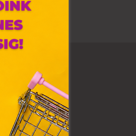
olyan
az Ön
y, az
ommal
VIII.
. Azon
ütik"
egyéb
k.