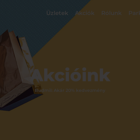
Üzletek
Akciók
Rólunk
Par
Akcióink
Budmil: Akár 20% kedvezmény