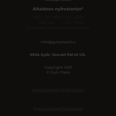
Általános nyitvatartás*
Hétfő – Szombat
09:00 – 20:00
Vasárnap
10:00 – 18:00
*Az üzletek nyitvatartása eltérő lehet.
info@gyorplaza.hu
9024 Győr, Vasvári Pál út 1/A.
Copyright 2021
© Győr Plaza
Adatkezelési tájékoztató
Felhasználási feltételek