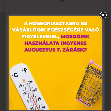
Ez az oldal sütiket használ
Weboldalunkon „cookie"-kat (továbbiakban „süti")
alkalmazunk. Ezek olyan fájlok, melyek információt
tárolnak webes böngészőjében. Ehhez az Ön
hozzájárulása szükséges.
A „sütiket" az elektronikus hírközlésről szóló 2003. évi C.
törvény, az elektronikus kereskedelmi szolgáltatások, az
információs társadalommal összefüggő szolgáltatások
egyes kérdéseiről szóló 2001. évi CVIII. törvény, valamint
az Európai Unió előírásainak megfelelően használjuk.
Azon weblapoknak, melyek az Európai Unió országain
belül működnek, a „sütik" használatához, és ezeknek a
felhasználó számítógépén vagy egyéb eszközén történő
tárolásához a felhasználók hozzájárulását kell kérniük.
Elfogadom