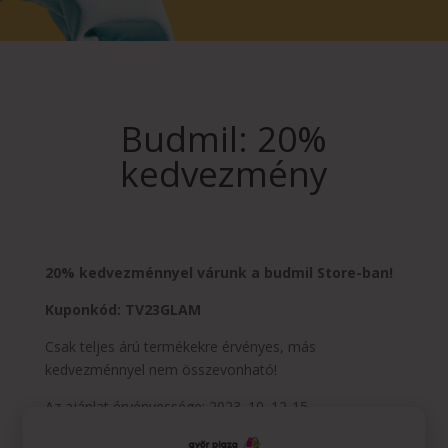
Budmil: 20%
kedvezmény
20% kedvezménnyel várunk a budmil Store-ban!
Kuponkód: TV23GLAM
Csak teljes árú termékekre érvényes, más
kedvezménnyel nem összevonható!
Az ajánlat érvényessége: 2023. 10. 12-15.