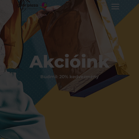
Akcióink
Budmil: 20% kedvezmény