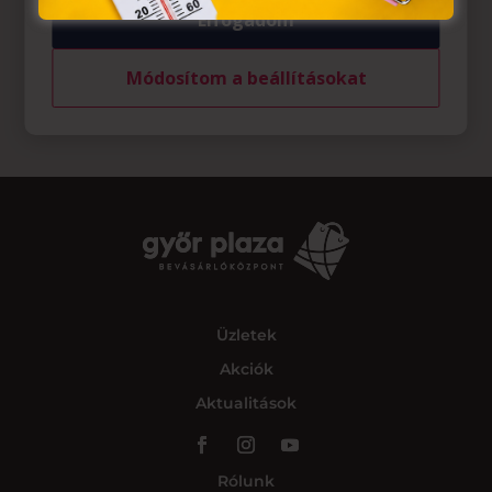
Elfogadom
Módosítom a beállításokat
Üzletek
Akciók
Aktualitások
Rólunk