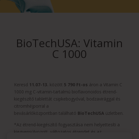
BioTechUSA: Vitamin
C 1000
Keresd
11.07-13.
között
5 790 Ft-os
áron a Vitamin C
1000 mg C-vitamin-tartalmú bioflavonoidos étrend-
kiegészítő tablettát csipkebogyóval, bodzavirággal és
citromhéjporral a
bevásárlóközpontban található
BioTechUSA
üzletben.
*Az étrend-kiegészítő fogyasztása nem helyettesíti a
kiegyensúlyozott, változatos étrendet és az
egészséges életmódot.