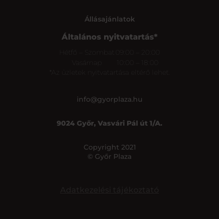
Állásajánlatok
Általános nyitvatartás*
Hétfő – Szombat
09:00 – 20:00
Vasárnap
10:00 – 18:00
*Az üzletek nyitvatartása eltérő lehet.
info@gyorplaza.hu
9024 Győr, Vasvári Pál út 1/A.
Copyright 2021
© Győr Plaza
Adatkezelési tájékoztató