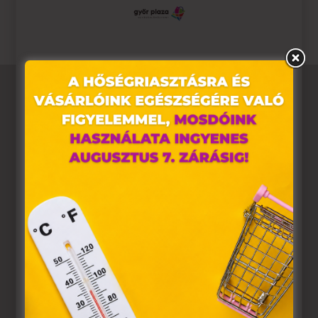
Ez az oldal sütiket használ
Weboldalunkon „cookie"-kat (továbbiakban „süti")
alkalmazunk. Ezek olyan fájlok, melyek információt
tárolnak webes böngészőjében. Ehhez az Ön
hozzájárulása szükséges.
A „sütiket" az elektronikus hírközlésről szóló 2003. évi C.
törvény, az elektronikus kereskedelmi szolgáltatások, az
információs társadalommal összefüggő szolgáltatások
egyes kérdéseiről szóló 2001. évi CVIII. törvény, valamint
az Európai Unió előírásainak megfelelően használjuk.
Azon weblapoknak, melyek az Európai Unió országain
belül működnek, a „sütik" használatához, és ezeknek a
felhasználó számítógépén vagy egyéb eszközén történő
tárolásához a felhasználók hozzájárulását kell kérniük.