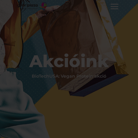
Akcióink
BioTechUSA: Vegan Protein akció