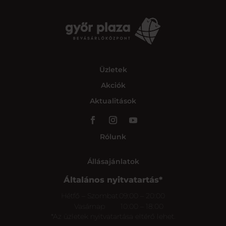
Üzletek
Akciók
Aktualitások
Rólunk
Állásajánlatok
Általános nyitvatartás*
Hétfő – Szombat
09:00 – 20:00
Vasárnap
10:00 – 18:00
*Az üzletek nyitvatartása eltérő lehet.