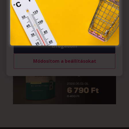
az Európai Unió előírásainak megfelelően használjuk.
Azon weblapoknak, melyek az Európai Unió országain
belül működnek, a „sütik" használatához, és ezeknek a
felhasználó számítógépén vagy egyéb eszközén történő
tárolásához a felhasználók hozzájárulását kell kérniük.
Elfogadom
Módosítom a beállításokat