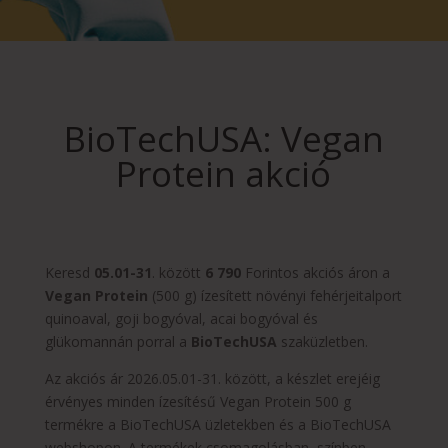
BioTechUSA: Vegan
Protein akció
Keresd
05.01-31
. között
6 790
Forintos akciós áron a
Vegan Protein
(500 g) ízesített növényi fehérjeitalport
quinoaval, goji bogyóval, acai bogyóval és
glükomannán porral a
BioTechUSA
szaküzletben.
Az akciós ár 2026.05.01-31. között, a készlet erejéig
érvényes minden ízesítésű Vegan Protein 500 g
termékre a BioTechUSA üzletekben és a BioTechUSA
webshopon. A termékek csomagolásban, színben,