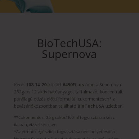
BioTechUSA:
Supernova
Keresd
08.14-20.
között
6490Ft-os
áron a Supernova
282g-os 12 aktív hatóanyagot tartalmazó, koncentrált,
porállagú edzés előtti formulát, cukormentesen* a
bevásárlóközpontban található
BioTechUSA
üzletben.
**Cukormentes: 0,5 g cukor/100 ml fogyasztásra kész
italban, vízzel készítve.
*Az étrendkiegészítők fogyasztása nem helyettesíti a
kiegyensúlyozott, változatos étrendet és az egészséges