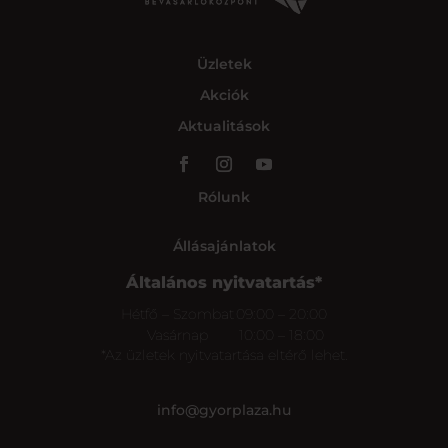
Üzletek
Akciók
Aktualitások
Rólunk
Állásajánlatok
Általános nyitvatartás*
Hétfő – Szombat
09:00 – 20:00
Vasárnap
10:00 – 18:00
*Az üzletek nyitvatartása eltérő lehet.
info@gyorplaza.hu