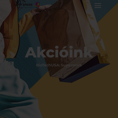
Akcióink
BioTechUSA: Supernova