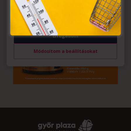
belül működnek, a „sütik" használatához, és ezeknek a
felhasználó számítógépén vagy egyéb eszközén történő
tárolásához a felhasználók hozzájárulását kell kérniük.
Elfogadom
Módosítom a beállításokat