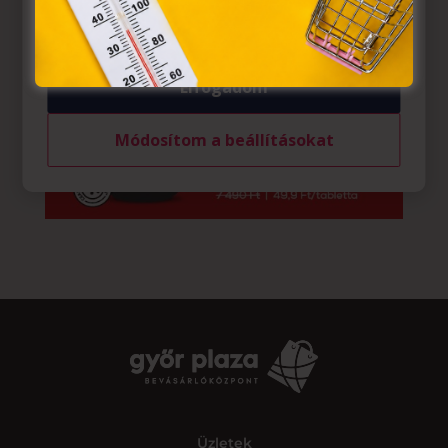
tárolásához a felhasználók hozzájárulását kell kérniük.
Elfogadom
Módosítom a beállításokat
Üzletek