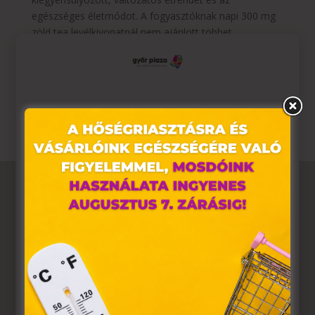
egészséges életmódot. A fogyasztóknak napi 300 mg
zöld tea levélkivonatnál nem ajánlott többet
fogyasztaniuk. Fogyasztása gyermekeknek és terhes
vagy szoptató nők számára nem ajánlott.Az ajánlott
napi fogyasztási mennyiséget ne lépd túl! A terméket
kisgyermekek elől elzárva kell tárolni!
Ez az oldal sütiket használ
Weboldalunkon „cookie"-kat (továbbiakban „süti")
alkalmazunk. Ezek olyan fájlok, melyek információt
tárolnak webes böngészőjében. Ehhez az Ön
hozzájárulása szükséges.
A „sütiket" az elektronikus hírközlésről szóló 2003. évi C.
törvény, az elektronikus kereskedelmi szolgáltatások, az
információs társadalommal összefüggő szolgáltatások
egyes kérdéseiről szóló 2001. évi CVIII. törvény, valamint
az Európai Unió előírásainak megfelelően használjuk.
Azon weblapoknak, melyek az Európai Unió országain
belül működnek, a „sütik" használatához, és ezeknek a
felhasználó számítógépén vagy egyéb eszközén történő