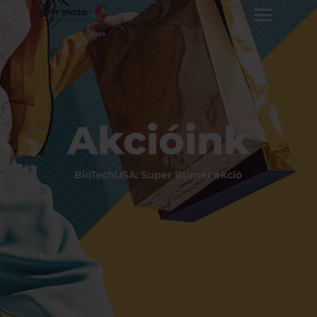
Akcióink
BioTechUSA: Super Burner akció