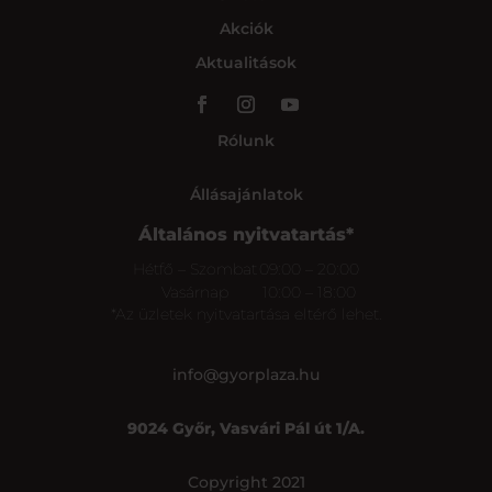
Akciók
Aktualitások
Rólunk
Állásajánlatok
Általános nyitvatartás*
Hétfő – Szombat
09:00 – 20:00
Vasárnap
10:00 – 18:00
*Az üzletek nyitvatartása eltérő lehet.
info@gyorplaza.hu
9024 Győr, Vasvári Pál út 1/A.
Copyright 2021