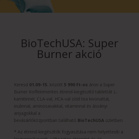
BioTechUSA: Super
Burner akció
Keresd
01
.09-15.
között
5 990 Ft-os
áron a Super
Burner Koffeinmentes étrend-kiegészítő tablettát L-
karnitinnel, CLA-val, HCA-val zöld tea kivonattal,
inulinnal, aminosavakkal, vitaminnal és ásványi
anyagokkal a
bevásárlóközpontban található
BioTechUSA
üzletben.
* Az étrend-kiegészítők fogyasztása nem helyettesíti a
kiegyensúlyozott, változatos étrendet és az