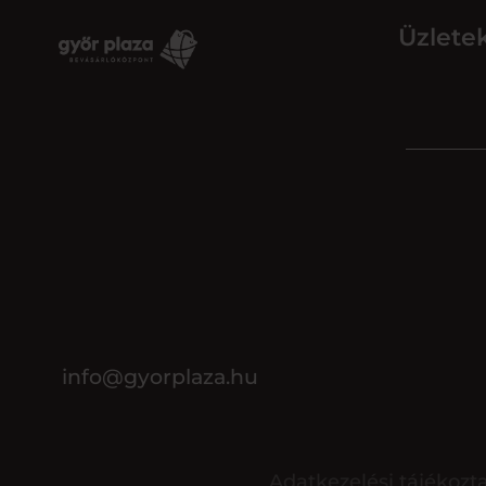
Üzlete
info@gyorplaza.hu
Adatkezelési tájékozt