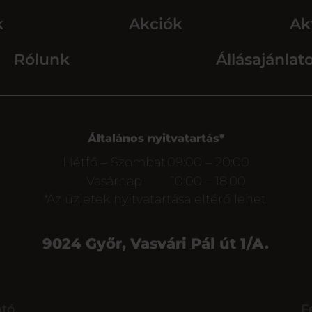
k
Akciók
Ak
Rólunk
Állásajánlat
Általános nyitvatartás*
Hétfő – Szombat
09:00 – 20:00
Vasárnap
10:00 – 18:00
*Az üzletek nyitvatartása eltérő lehet.
9024 Győr, Vasvári Pál út 1/A.
ató
F