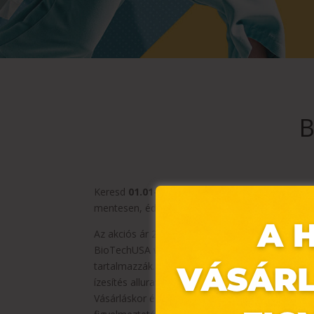
B
Keresd
01.01-15
. között
19 190
Forintos akciós
mentesen, édesítőszerrel a
BioTechUSA
szaküz
Az akciós ár 2025.01.01-15. között, a készlet 
BioTechUSA webshopon. A termékek csomagolásban
tartalmazzák. A törzsvásárlói kedvezmény más k
ízesítés alluravörös AC-t tartalmaz, mely a gye
Vásárláskor és a fogyasztás megkezdése előtt m