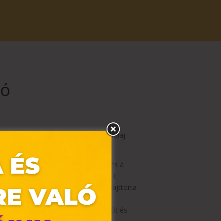
ió
in enzimmel, aminosavakkal, pálmaolaj-
 termékre a BioTechUSA üzletekben és a
nk fogyasztói árak, melyek az ÁFÁ-t
és tartrazint, az eper és málnás sajttorta
sa.hu termékoldalán lévő információt és