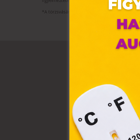
figyelmeztetéseket!
*A törzsvásárlói program részletes szabályai a h
Ez 
Webo
fájl
hozz
A „s
elek
össz
törvé
webl
hasz
eszkö