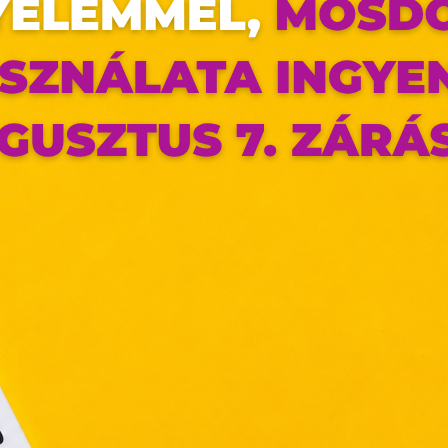
ttps://shop.biotechusa.hu/account/register oldalon találhatóak.
az oldal sütiket használ
ldalunkon „cookie"-kat (továbbiakban „süti") alkalmazunk. Ezek 
ok, melyek információt tárolnak webes böngészőjében. Ehhez 
ájárulása szükséges.
ütiket" az elektronikus hírközlésről szóló 2003. évi C. törvén
tronikus kereskedelmi szolgáltatások, az információs társadal
efüggő szolgáltatások egyes kérdéseiről szóló 2001. évi C
ny, valamint az Európai Unió előírásainak megfelelően használjuk
apoknak, melyek az Európai Unió országain belül működnek, a „s
nálatához, és ezeknek a felhasználó számítógépén vagy 
zén történő tárolásához a felhasználók hozzájárulását kell kérniü
Elfogadom