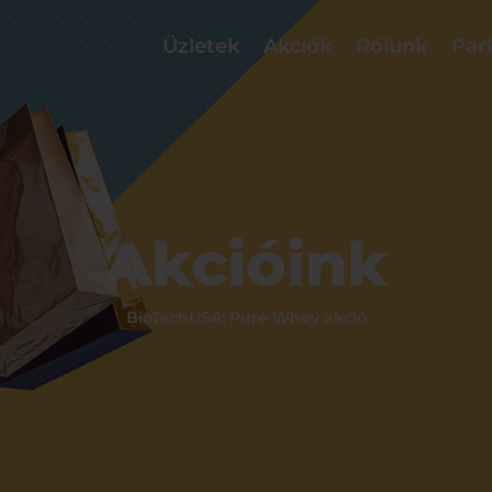
Üzletek
Akciók
Rólunk
Par
Akcióink
BioTechUSA: Pure Whey akció