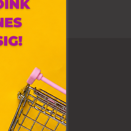
olyan
az Ön
y, az
ommal
VIII.
. Azon
ütik"
egyéb
k.