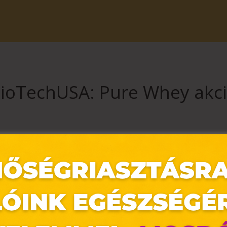
ioTechUSA: Pure Whey akc
 áron a
100% Pure Whey
(2270 g) tejsavófehérje-komplexet bromela
letben.
erejéig érvényes minden ízesítésű 100% Pure Whey 2270 g kiszerelésű
, színben, ízben és méretben a fotón látottaktól eltérhetnek. Árai
edvezményekkel nem vonható össze. A banán és bourbon-vanília ízesít
rmekek tevékenységére és figyelmére káros hatást gyakorolhat.
inden esetben olvassa el a termékek címkéjén, vagy a www.biotechu