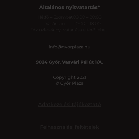
Általános nyitvatartás*
Hétfő – Szombat
09:00 – 20:00
Vasárnap
10:00 – 18:00
*Az üzletek nyitvatartása eltérő lehet.
info@gyorplaza.hu
9024 Győr, Vasvári Pál út 1/A.
Copyright 2021
© Győr Plaza
Adatkezelési tájékoztató
Felhasználási feltételek