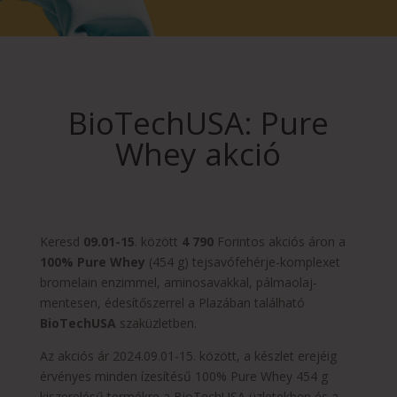
BioTechUSA: Pure
Whey akció
Keresd
09.01-15
. között
4 790
Forintos akciós áron a
100% Pure Whey
(454 g) tejsavófehérje-komplexet
bromelain enzimmel, aminosavakkal, pálmaolaj-
mentesen, édesítőszerrel a Plazában található
BioTechUSA
szaküzletben.
Az akciós ár 2024.09.01-15. között, a készlet erejéig
érvényes minden ízesítésű 100% Pure Whey 454 g
kiszerelésű termékre a BioTechUSA üzletekben és a