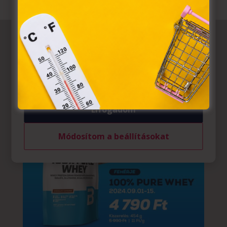
törvény, az elektronikus kereskedelmi szolgáltatások, az
információs társadalommal összefüggő szolgáltatások
egyes kérdéseiről szóló 2001. évi CVIII. törvény, valamint
az Európai Unió előírásainak megfelelően használjuk.
Azon weblapoknak, melyek az Európai Unió országain
belül működnek, a „sütik" használatához, és ezeknek a
felhasználó számítógépén vagy egyéb eszközén történő
tárolásához a felhasználók hozzájárulását kell kérniük.
Elfogadom
Módosítom a beállításokat