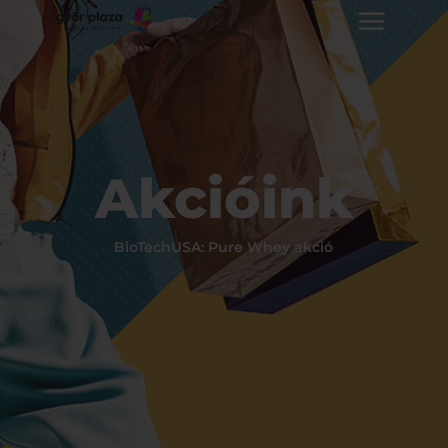
Akcióink
BioTechUSA: Pure Whey akció