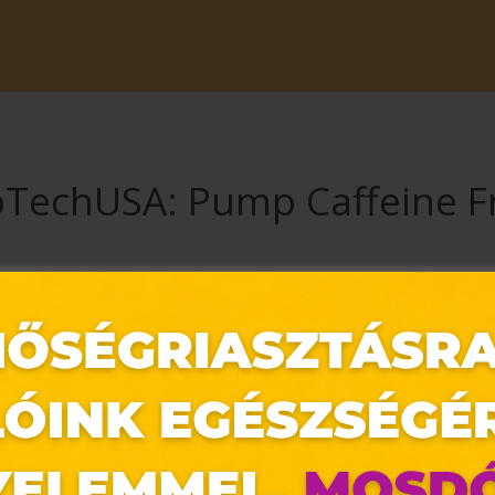
oTechUSA: Pump Caffeine F
s áron a Pump Caffeine Free 330 g ízesített, stimulánsmentes edzés e
desítőszerrel a bevásárlóközpontban található
BioTechUSA
szaküzletb
tben a fotón látottaktól eltérhetnek. Áraink fogyasztói árak, melyek az
 egymással össze nem vonható. Az étrendkiegészítők fogyasztása nem he
gyermekek elől elzárva kell tárolni! Az ajánlott napi fogyasztási mennyis
ánlott! A termék fogyasztása ismert alapbetegség, valamint gyógyszers
ben, ha az adott napon már fogyasztott hozzáadott betaint tartalmazó ét