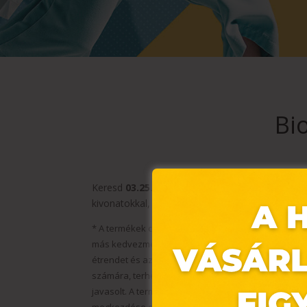
Bi
Keresd
03.25.-03.31
. között
5 290
Forintos akció
kivonatokkal, vitaminokkal és ásványi sókkal, é
* A termékek csomagolásban, színben, ízben és mére
más kedvezményekkel nem vonható össze. Két akció
étrendet és az egészséges életmódot. A terméket kis
számára, terhes vagy szoptató nők számára nem aj
javasolt. A termék nem fogyasztható abban az eset