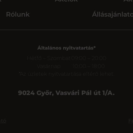
Rólunk
Állásajánlat
Általános nyitvatartás*
Hétfő – Szombat
09:00 – 20:00
Vasárnap
10:00 – 18:00
*Az üzletek nyitvatartása eltérő lehet.
9024 Győr, Vasvári Pál út 1/A.
ató
F