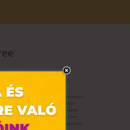
ree
lőtti italport aminosavakkal, növényi
en.
 ÁFÁ-t tartalmazzák. A törzsvásárlói kedvezmény
lyettesíti a kiegyensúlyozott, változatos
éget ne lépd túl. Fogyasztása 18 éven aluliak
zedés, antidiabetikumok szedése esetén nem
rendkiegészítőket. Vásárláskor és a fogyasztás