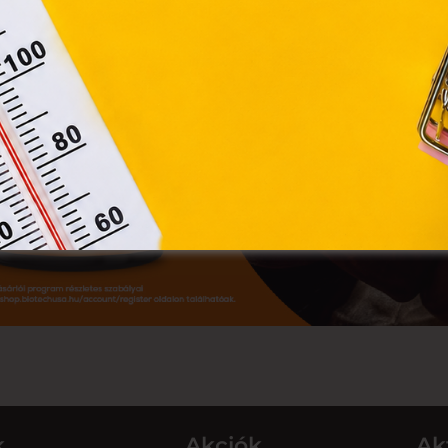
Módosítom a beállításokat
k
Akciók
Ak