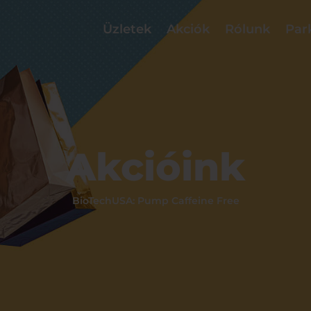
Üzletek
Akciók
Rólunk
Par
Akcióink
BioTechUSA: Pump Caffeine Free