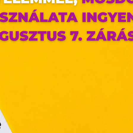
mékek címkéjén, vagy a www.biotechusa.hu termékoldalán lévő információ
az oldal sütiket használ
ldalunkon „cookie"-kat (továbbiakban „süti") alkalmazunk. Ezek 
ok, melyek információt tárolnak webes böngészőjében. Ehhez 
ájárulása szükséges.
ütiket" az elektronikus hírközlésről szóló 2003. évi C. törvén
tronikus kereskedelmi szolgáltatások, az információs társadal
efüggő szolgáltatások egyes kérdéseiről szóló 2001. évi C
ny, valamint az Európai Unió előírásainak megfelelően használjuk
apoknak, melyek az Európai Unió országain belül működnek, a „s
nálatához, és ezeknek a felhasználó számítógépén vagy 
zén történő tárolásához a felhasználók hozzájárulását kell kérniü
Elfogadom