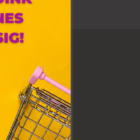
t és figyelmeztetéseket!
olyan
az Ön
y, az
ommal
VIII.
. Azon
ütik"
egyéb
k.