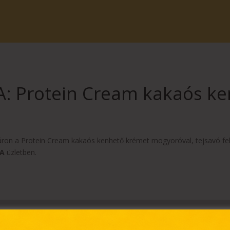
: Protein Cream kakaós k
áron a Protein Cream kakaós kenhető krémet mogyoróval, tejsavó feh
SA
üzletben.