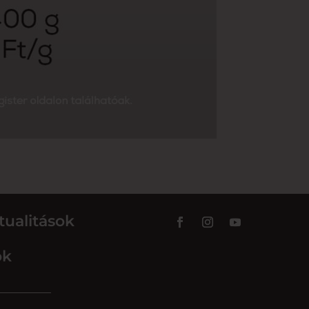
tualitások
ok