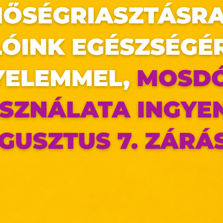
az oldal sütiket használ
ldalunkon „cookie"-kat (továbbiakban „süti") alkalmazunk. Ezek 
ok, melyek információt tárolnak webes böngészőjében. Ehhez 
ájárulása szükséges.
ütiket" az elektronikus hírközlésről szóló 2003. évi C. törvén
tronikus kereskedelmi szolgáltatások, az információs társadal
efüggő szolgáltatások egyes kérdéseiről szóló 2001. évi C
ny, valamint az Európai Unió előírásainak megfelelően használjuk