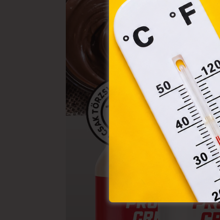
webl
hasz
eszkö