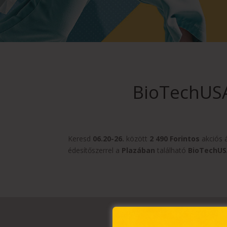
BioTechUSA
Keresd
06.20-26.
között
2 490 Forintos
akciós 
édesítőszerrel a
Plazában
található
BioTechU