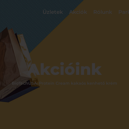
Üzletek
Akciók
Rólunk
Par
Akcióink
BioTechUSA: Protein Cream kakaós kenhető krém