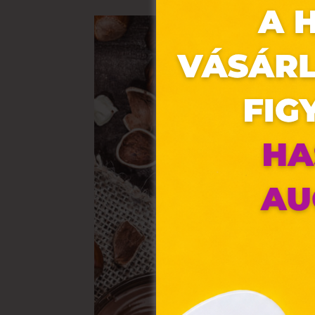
Ez 
Webo
fájl
hozz
A „s
elek
össz
törvé