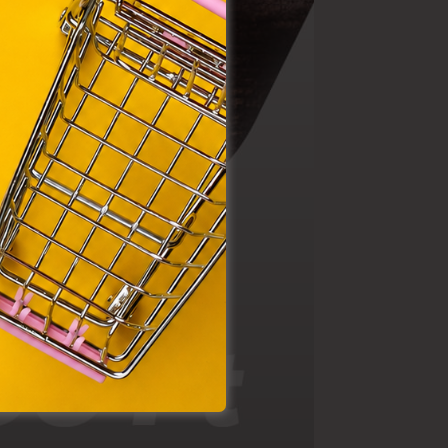
ütik"
egyéb
k.