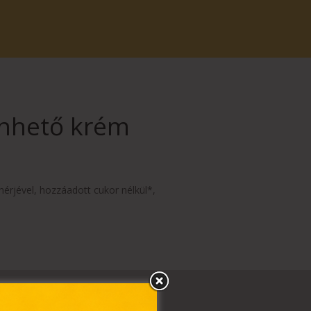
enhető krém
érjével, hozzáadott cukor nélkül*,