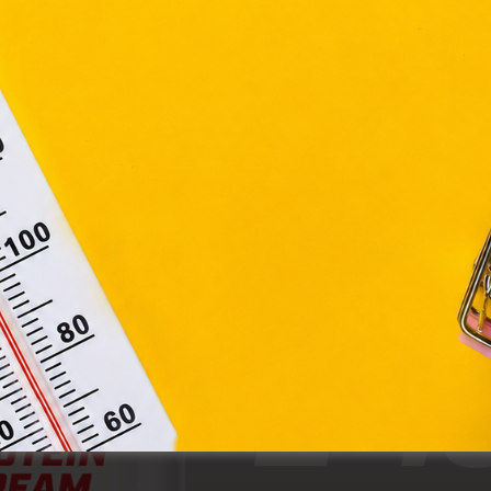
apoknak, melyek az Európai Unió országain belül működnek, a „s
nálatához, és ezeknek a felhasználó számítógépén vagy 
zén történő tárolásához a felhasználók hozzájárulását kell kérniü
Elfogadom
Módosítom a beállításokat