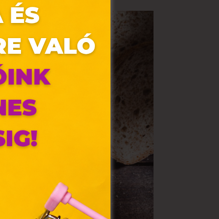
olyan
az Ön
y, az
ommal
VIII.
. Azon