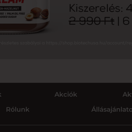
k
Akciók
Ak
Rólunk
Állásajánlat