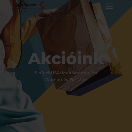
Akcióink
BioTechUSA: Multivitamin For
Women és For Men