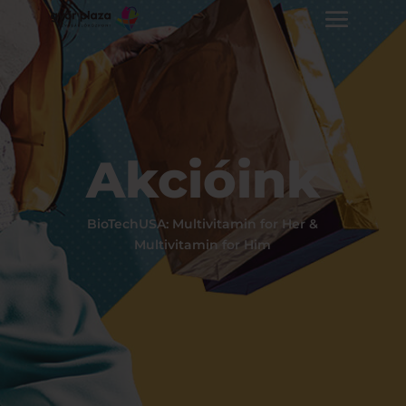
Akcióink
BioTechUSA: Multivitamin for Her &
Multivitamin for Him