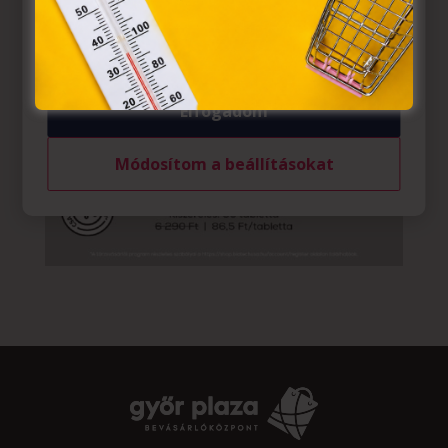
felhasználó számítógépén vagy egyéb eszközén történő
tárolásához a felhasználók hozzájárulását kell kérniük.
Elfogadom
Módosítom a beállításokat