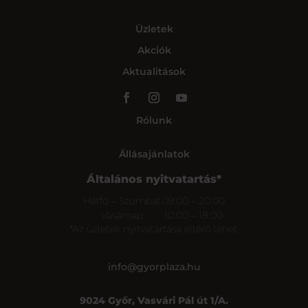
Üzletek
Akciók
Aktualitások
Rólunk
Állásajánlatok
Általános nyitvatartás*
Hétfő – Szombat
09:00 – 20:00
Vasárnap
10:00 – 18:00
*Az üzletek nyitvatartása eltérő lehet.
info@gyorplaza.hu
9024 Győr, Vasvári Pál út 1/A.