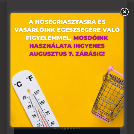
Ez az oldal sütiket használ
Weboldalunkon „cookie"-kat (továbbiakban „süti")
alkalmazunk. Ezek olyan fájlok, melyek információt
tárolnak webes böngészőjében. Ehhez az Ön
hozzájárulása szükséges.
A „sütiket" az elektronikus hírközlésről szóló 2003. évi C.
törvény, az elektronikus kereskedelmi szolgáltatások, az
információs társadalommal összefüggő szolgáltatások
egyes kérdéseiről szóló 2001. évi CVIII. törvény, valamint
az Európai Unió előírásainak megfelelően használjuk.
Azon weblapoknak, melyek az Európai Unió országain
belül működnek, a „sütik" használatához, és ezeknek a
felhasználó számítógépén vagy egyéb eszközén történő
tárolásához a felhasználók hozzájárulását kell kérniük.
Elfogadom