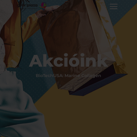
Akcióink
BioTechUSA: Marine Collagen