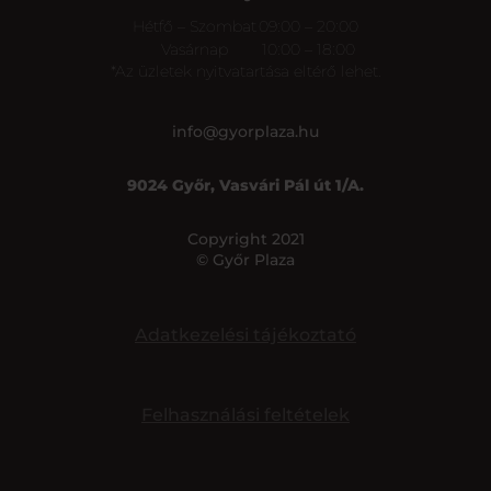
Hétfő – Szombat
09:00 – 20:00
Vasárnap
10:00 – 18:00
*Az üzletek nyitvatartása eltérő lehet.
info@gyorplaza.hu
9024 Győr, Vasvári Pál út 1/A.
Copyright 2021
© Győr Plaza
Adatkezelési tájékoztató
Felhasználási feltételek