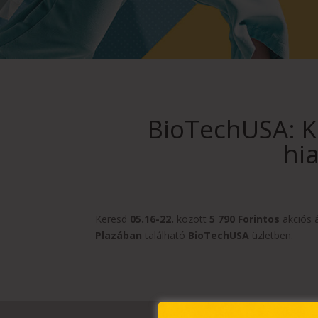
BioTechUSA: Ko
hia
Keresd
05.16-22.
között
5 790 Forintos
akciós á
Plazában
található
BioTechUSA
üzletben.