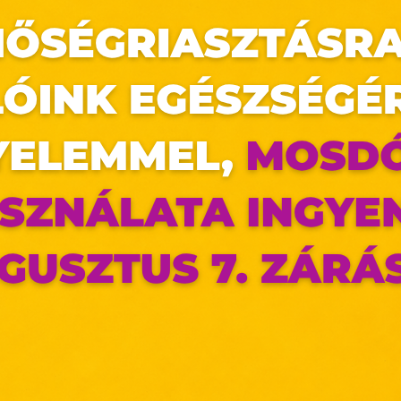
az oldal sütiket használ
ldalunkon „cookie"-kat (továbbiakban „süti") alkalmazunk. Ezek 
ok, melyek információt tárolnak webes böngészőjében. Ehhez 
ájárulása szükséges.
ütiket" az elektronikus hírközlésről szóló 2003. évi C. törvén
tronikus kereskedelmi szolgáltatások, az információs társadal
efüggő szolgáltatások egyes kérdéseiről szóló 2001. évi C