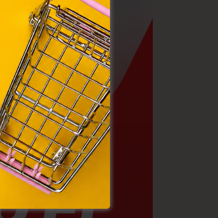
. Azon
ütik"
egyéb
k.