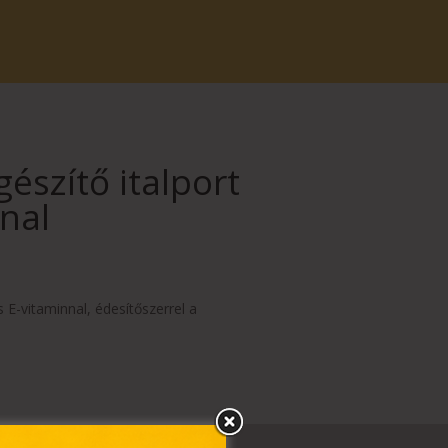
észítő italport
nnal
s E-vitaminnal, édesítőszerrel a