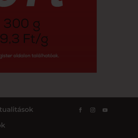
tualitások
ok