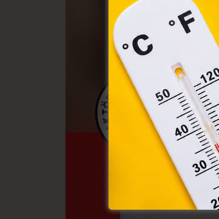
törvé
webl
hasz
eszkö