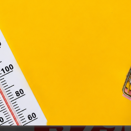
ny, valamint az Európai Unió előírásainak megfelelően használjuk
apoknak, melyek az Európai Unió országain belül működnek, a „s
nálatához, és ezeknek a felhasználó számítógépén vagy 
zén történő tárolásához a felhasználók hozzájárulását kell kérniü
Elfogadom
Módosítom a beállításokat