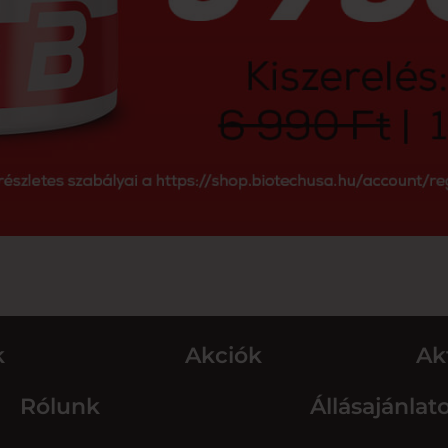
k
Akciók
Ak
Rólunk
Állásajánlat