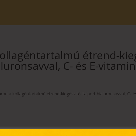
llagéntartalmú étrend-kieg
luronsavval, C- és E-vitami
ron a kollagéntartalmú étrend-kiegészítő italport hialuronsavval, C- é