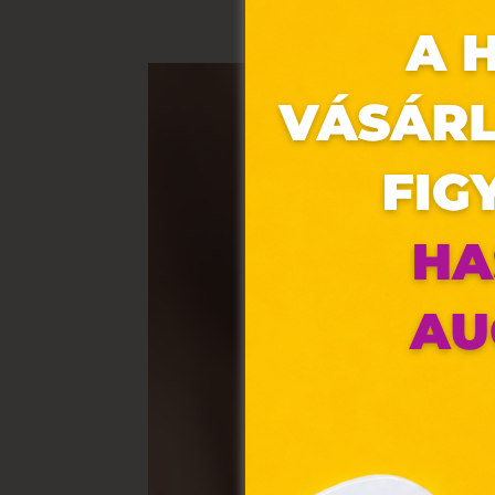
Ez 
Webo
fájl
hozz
A „s
elek
össz