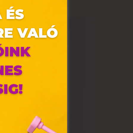
olyan
az Ön
y, az
ommal
VIII.