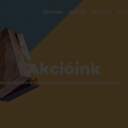
Üzletek
Akciók
Rólunk
Par
Akcióink
llagéntartalmú étrend-kiegészítő italport hialuronsavval, C- 