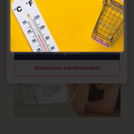
egyes kérdéseiről szóló 2001. évi CVIII. törvény, valamint
az Európai Unió előírásainak megfelelően használjuk.
Azon weblapoknak, melyek az Európai Unió országain
belül működnek, a „sütik" használatához, és ezeknek a
felhasználó számítógépén vagy egyéb eszközén történő
tárolásához a felhasználók hozzájárulását kell kérniük.
Elfogadom
Módosítom a beállításokat