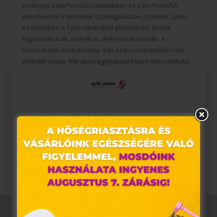
érvényes a BioTechUSA üzletekben és a BioTechUSA
webshopon! A termékek csomagolásban, színben, ízben
és méretben a fotón látottaktól eltérhetnek. Áraink
fogyasztói árak, melyek az ÁFÁ-t tartalmazzák. A
törzsvásárlói kedvezmény más kedvezményekkel nem
vonható össze. Két akció egymással össze nem vonható.
Az étrendkiegészítők fogyasztása nem helyettesíti a
kiegyensúlyozott, változatos étrendet és az egészséges
életmódot. A terméket kisgyermekek elől elzárva kell
tárolni! Az ajánlott napi fogyasztási mennyiséget ne lépd
túl. Vásárláskor és a fogyasztás megkezdése előtt
Ez az oldal sütiket használ
minden esetben olvassa el a termékek címkéjén, vagy a
www.biotechusa.hu termékoldalán lévő információt és
Weboldalunkon „cookie"-kat (továbbiakban „süti")
figyelmeztetéseket!
alkalmazunk. Ezek olyan fájlok, melyek információt
tárolnak webes böngészőjében. Ehhez az Ön
hozzájárulása szükséges.
A „sütiket" az elektronikus hírközlésről szóló 2003. évi C.
törvény, az elektronikus kereskedelmi szolgáltatások, az
információs társadalommal összefüggő szolgáltatások