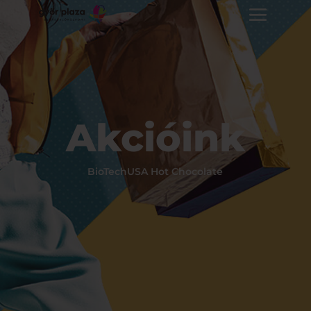
Akcióink
BioTechUSA Hot Chocolate