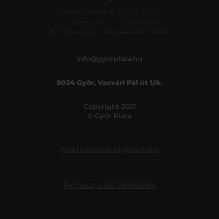
Hétfő – Szombat
09:00 – 20:00
Vasárnap
10:00 – 18:00
*Az üzletek nyitvatartása eltérő lehet.
info@gyorplaza.hu
9024 Győr, Vasvári Pál út 1/A.
Copyright 2021
© Győr Plaza
Adatkezelési tájékoztató
Felhasználási feltételek