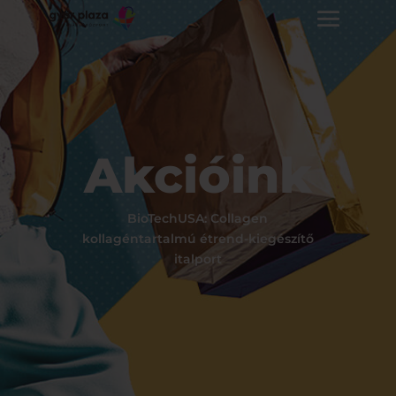
Akcióink
BioTechUSA: Collagen
kollagéntartalmú étrend-kiegészítő
italport