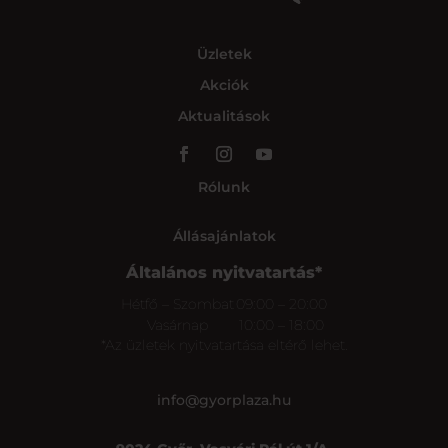
Üzletek
Akciók
Aktualitások
Rólunk
Állásajánlatok
Általános nyitvatartás*
Hétfő – Szombat
09:00 – 20:00
Vasárnap
10:00 – 18:00
*Az üzletek nyitvatartása eltérő lehet.
info@gyorplaza.hu