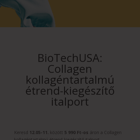
BioTechUSA:
Collagen
kollagéntartalmú
étrend-kiegészítő
italport
Keresd
12.05-11.
között
5 990 Ft-os
áron a Collagen
kollagéntartalmú étrend-kiegészítő italport