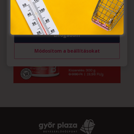
belül működnek, a „sütik" használatához, és ezeknek a
felhasználó számítógépén vagy egyéb eszközén történő
tárolásához a felhasználók hozzájárulását kell kérniük.
Elfogadom
Módosítom a beállításokat