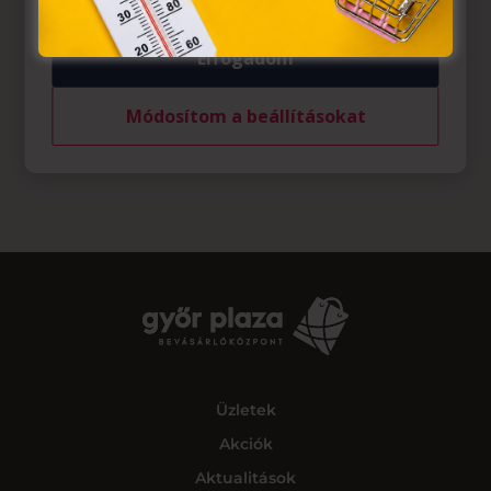
Elfogadom
Módosítom a beállításokat
Üzletek
Akciók
Aktualitások