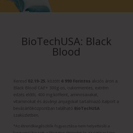
BioTechUSA: Black
Blood
Keresd
02.19-25.
között
6 990 Forintos
akciós áron a
Black Blood CAF+ 300g-os, cukormentes, extrém
edzés előtti, 400 mg koffeint, aminosavakat,
vitaminokat és ásványi anyagokat tartalmazó italport
a
bevásárlóközpontban
található
BioTechUSA
szaküzletben.
*Az étrendkiegészítők fogyasztása nem helyettesíti a
kiegyensúlyozott, változatos étrendet és az egészséges