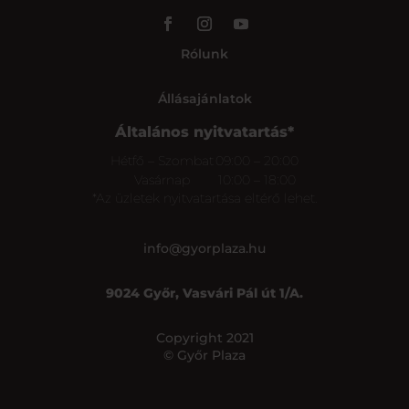
Rólunk
Állásajánlatok
Általános nyitvatartás*
Hétfő – Szombat
09:00 – 20:00
Vasárnap
10:00 – 18:00
*Az üzletek nyitvatartása eltérő lehet.
info@gyorplaza.hu
9024 Győr, Vasvári Pál út 1/A.
Copyright 2021
© Győr Plaza