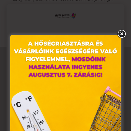
életmódot. A terméket kisgyermekek elől elzárva kell
tárolni! Az ajánlott napi fogyasztási mennyiséget ne lépd
túl.
Ez az oldal sütiket használ
Weboldalunkon „cookie"-kat (továbbiakban „süti")
alkalmazunk. Ezek olyan fájlok, melyek információt
tárolnak webes böngészőjében. Ehhez az Ön
hozzájárulása szükséges.
A „sütiket" az elektronikus hírközlésről szóló 2003. évi C.
törvény, az elektronikus kereskedelmi szolgáltatások, az
információs társadalommal összefüggő szolgáltatások
egyes kérdéseiről szóló 2001. évi CVIII. törvény, valamint
az Európai Unió előírásainak megfelelően használjuk.
Azon weblapoknak, melyek az Európai Unió országain
belül működnek, a „sütik" használatához, és ezeknek a
felhasználó számítógépén vagy egyéb eszközén történő
tárolásához a felhasználók hozzájárulását kell kérniük.