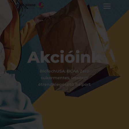
Akcióink
BioTechUSA: BCAA Zero
cukormentes, ízesített
étrendkiegészítő italport