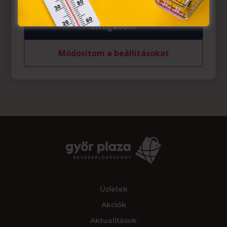
Elfogadom
Módosítom a beállításokat
Üzletek
Akciók
Aktualitások