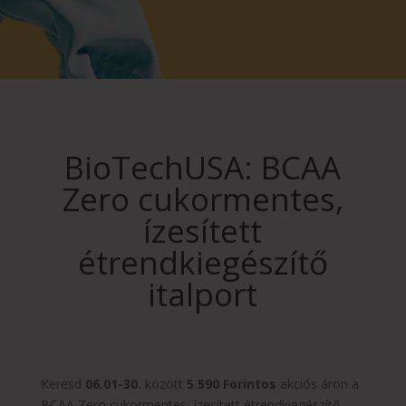
BioTechUSA: BCAA
Zero cukormentes,
ízesített
étrendkiegészítő
italport
Keresd
06.01-30.
között
5 590 Forintos
akciós áron a
BCAA Zero cukormentes, ízesített étrendkiegészítő