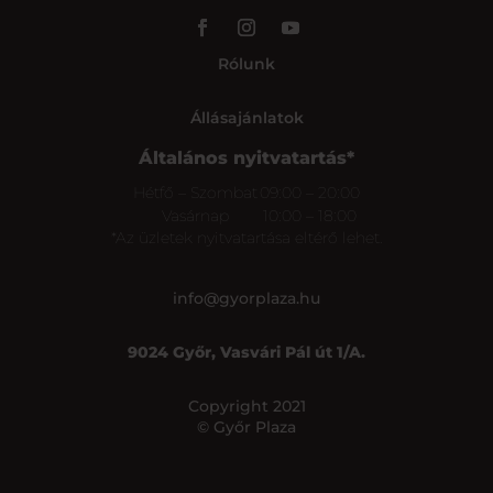
Rólunk
Állásajánlatok
Általános nyitvatartás*
Hétfő – Szombat
09:00 – 20:00
Vasárnap
10:00 – 18:00
*Az üzletek nyitvatartása eltérő lehet.
info@gyorplaza.hu
9024 Győr, Vasvári Pál út 1/A.
Copyright 2021
© Győr Plaza