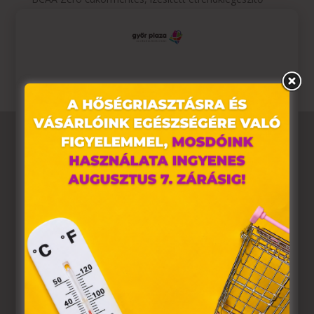
italport, adagonként 6000 mg BCAA-val és B6-
vitaminnal a
Plazában
található
BioTechUSA
üzletben.
Ez az oldal sütiket használ
Weboldalunkon „cookie"-kat (továbbiakban „süti")
alkalmazunk. Ezek olyan fájlok, melyek információt
tárolnak webes böngészőjében. Ehhez az Ön
hozzájárulása szükséges.
A „sütiket" az elektronikus hírközlésről szóló 2003. évi C.
törvény, az elektronikus kereskedelmi szolgáltatások, az
információs társadalommal összefüggő szolgáltatások
egyes kérdéseiről szóló 2001. évi CVIII. törvény, valamint
az Európai Unió előírásainak megfelelően használjuk.
Azon weblapoknak, melyek az Európai Unió országain
belül működnek, a „sütik" használatához, és ezeknek a
felhasználó számítógépén vagy egyéb eszközén történő
tárolásához a felhasználók hozzájárulását kell kérniük.