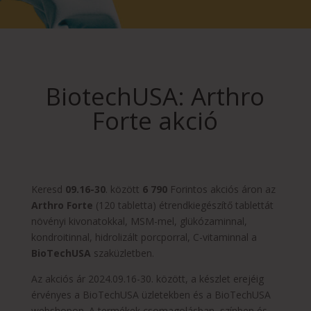
BiotechUSA: Arthro
Forte akció
Keresd
09.16-30
. között
6 790
Forintos akciós áron az
Arthro Forte
(120 tabletta) étrendkiegészítő tablettát
növényi kivonatokkal, MSM-mel, glükózaminnal,
kondroitinnal, hidrolizált porcporral, C-vitaminnal a
BioTechUSA
szaküzletben.
Az akciós ár 2024.09.16-30. között, a készlet erejéig
érvényes a BioTechUSA üzletekben és a BioTechUSA
webshopon. A termékek csomagolásban, színben és