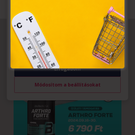
törvény, az elektronikus kereskedelmi szolgáltatások, az
információs társadalommal összefüggő szolgáltatások
egyes kérdéseiről szóló 2001. évi CVIII. törvény, valamint
az Európai Unió előírásainak megfelelően használjuk.
Azon weblapoknak, melyek az Európai Unió országain
belül működnek, a „sütik" használatához, és ezeknek a
felhasználó számítógépén vagy egyéb eszközén történő
tárolásához a felhasználók hozzájárulását kell kérniük.
Elfogadom
Módosítom a beállításokat