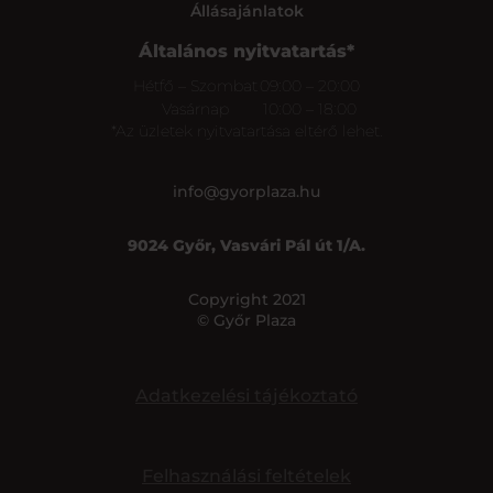
Állásajánlatok
Általános nyitvatartás*
Hétfő – Szombat
09:00 – 20:00
Vasárnap
10:00 – 18:00
*Az üzletek nyitvatartása eltérő lehet.
info@gyorplaza.hu
9024 Győr, Vasvári Pál út 1/A.
Copyright 2021
© Győr Plaza
Adatkezelési tájékoztató
Felhasználási feltételek