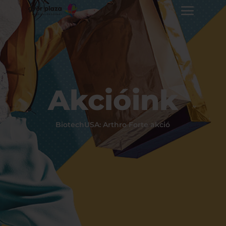
Akcióink
BiotechUSA: Arthro Forte akció