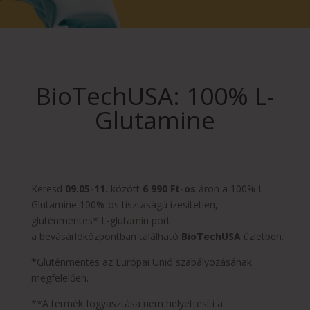
BioTechUSA: 100% L-
Glutamine
Keresd
09.05-11.
között
6 990 Ft-os
áron a 100% L-
Glutamine 100%-os tisztaságú ízesítetlen,
gluténmentes* L-glutamin port
a bevásárlóközpontban található
BioTechUSA
üzletben.
*Gluténmentes az Európai Unió szabályozásának
megfelelően.
**A termék fogyasztása nem helyettesíti a