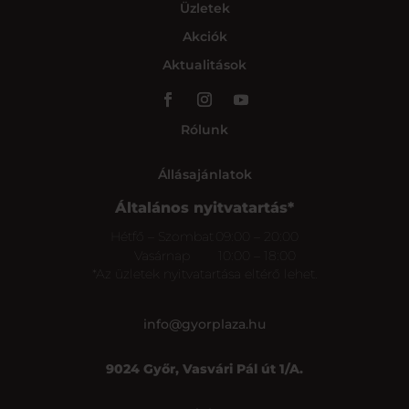
Üzletek
Akciók
Aktualitások
Rólunk
Állásajánlatok
Általános nyitvatartás*
Hétfő – Szombat
09:00 – 20:00
Vasárnap
10:00 – 18:00
*Az üzletek nyitvatartása eltérő lehet.
info@gyorplaza.hu
9024 Győr, Vasvári Pál út 1/A.