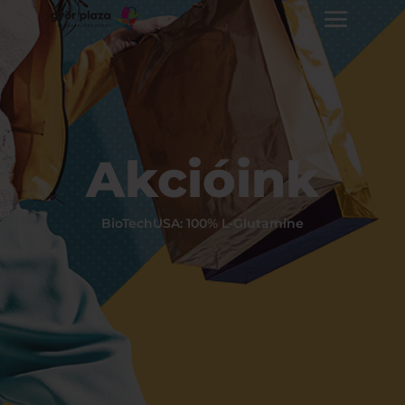
Akcióink
BioTechUSA: 100% L-Glutamine