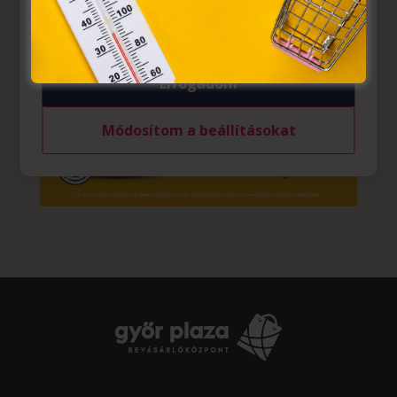
felhasználó számítógépén vagy egyéb eszközén történő
tárolásához a felhasználók hozzájárulását kell kérniük.
Elfogadom
Módosítom a beállításokat