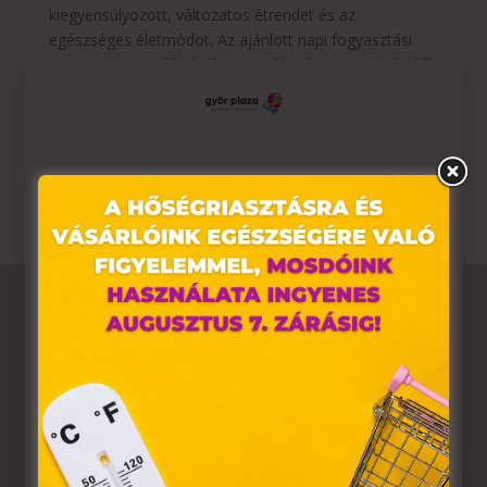
kiegyensúlyozott, változatos étrendet és az
egészséges életmódot. Az ajánlott napi fogyasztási
mennyiséget ne lépd túl! A terméket kisgyermekek elől
elzárva kell tárolni! Ha orvosi kezelés alatt áll, használat
előtt konzultáljon orvosával. Kizárólag felnőttek
számára. A termék csak orvosi felügyelet mellett
alkalmazható.
Ez az oldal sütiket használ
Weboldalunkon „cookie"-kat (továbbiakban „süti")
alkalmazunk. Ezek olyan fájlok, melyek információt
tárolnak webes böngészőjében. Ehhez az Ön
hozzájárulása szükséges.
A „sütiket" az elektronikus hírközlésről szóló 2003. évi C.
törvény, az elektronikus kereskedelmi szolgáltatások, az
információs társadalommal összefüggő szolgáltatások
egyes kérdéseiről szóló 2001. évi CVIII. törvény, valamint
az Európai Unió előírásainak megfelelően használjuk.
Azon weblapoknak, melyek az Európai Unió országain
belül működnek, a „sütik" használatához, és ezeknek a