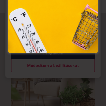
törvény, az elektronikus kereskedelmi szolgáltatások, az
információs társadalommal összefüggő szolgáltatások
egyes kérdéseiről szóló 2001. évi CVIII. törvény, valamint
az Európai Unió előírásainak megfelelően használjuk.
Azon weblapoknak, melyek az Európai Unió országain
belül működnek, a „sütik" használatához, és ezeknek a
felhasználó számítógépén vagy egyéb eszközén történő
tárolásához a felhasználók hozzájárulását kell kérniük.
Elfogadom
Módosítom a beállításokat