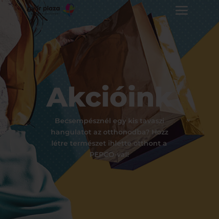
Akcióink
Becsempésznél egy kis tavaszi
hangulatot az otthonodba? Hozz
létre természet ihlette otthont a
PEPCO-val!