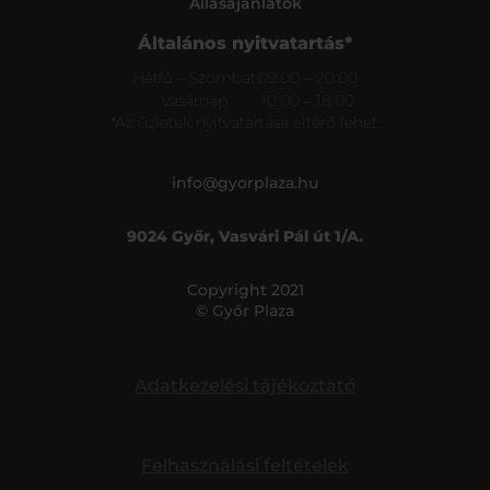
Állásajánlatok
Általános nyitvatartás*
Hétfő – Szombat
09:00 – 20:00
Vasárnap
10:00 – 18:00
*Az üzletek nyitvatartása eltérő lehet.
info@gyorplaza.hu
9024 Győr, Vasvári Pál út 1/A.
Copyright 2021
© Győr Plaza
Adatkezelési tájékoztató
Felhasználási feltételek