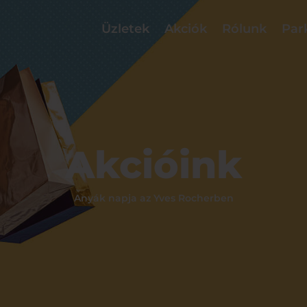
Üzletek
Akciók
Rólunk
Par
Akcióink
Anyák napja az Yves Rocherben