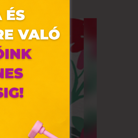
olyan
az Ön
y, az
ommal
VIII.