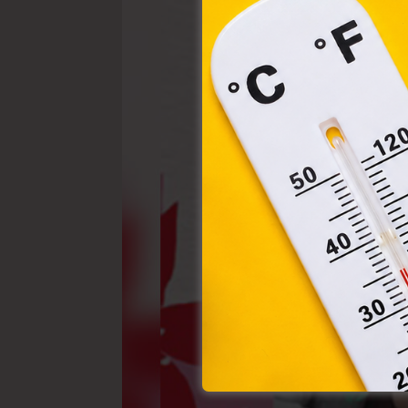
törvé
webl
hasz
eszkö