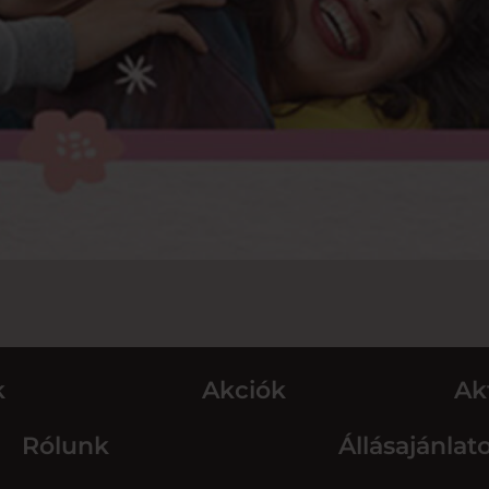
k
Akciók
Ak
Rólunk
Állásajánlat