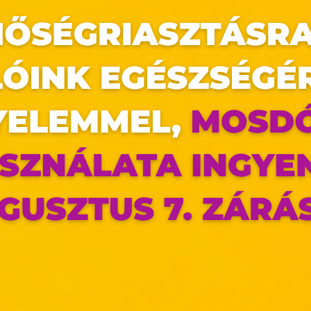
az oldal sütiket használ
ldalunkon „cookie"-kat (továbbiakban „süti") alkalmazunk. Ezek 
ok, melyek információt tárolnak webes böngészőjében. Ehhez 
ájárulása szükséges.
ütiket" az elektronikus hírközlésről szóló 2003. évi C. törvén
tronikus kereskedelmi szolgáltatások, az információs társadal
efüggő szolgáltatások egyes kérdéseiről szóló 2001. évi C