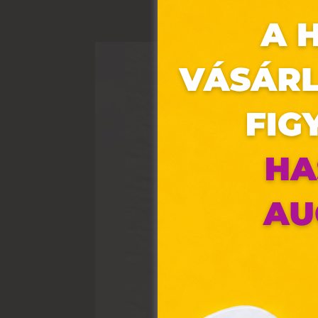
Ez 
Webo
fájl
hozz
A „s
elek
össz