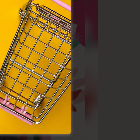
. Azon
ütik"
egyéb
k.