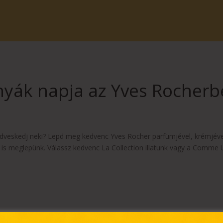
nyák napja az Yves Rocherb
edveskedj neki? Lepd meg kedvenc Yves Rocher parfümjével, krémjéve
 is meglepünk. Válassz kedvenc La Collection illatunk vagy a Comme 