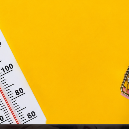
ny, valamint az Európai Unió előírásainak megfelelően használjuk
apoknak, melyek az Európai Unió országain belül működnek, a „s
nálatához, és ezeknek a felhasználó számítógépén vagy 
zén történő tárolásához a felhasználók hozzájárulását kell kérniü
Elfogadom
Módosítom a beállításokat