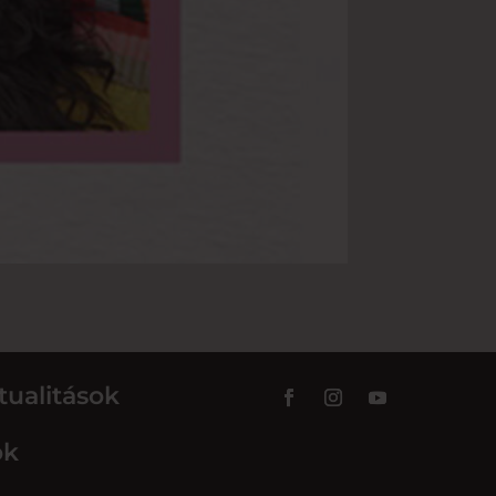
tualitások
ok