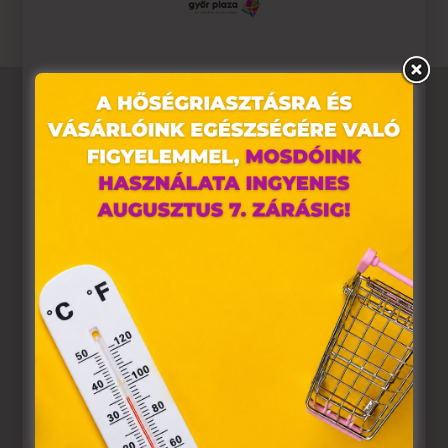
Ez az oldal sütiket használ
Weboldalunkon „cookie"-kat (továbbiakban „süti")
alkalmazunk. Ezek olyan fájlok, melyek információt
tárolnak webes böngészőjében. Ehhez az Ön
hozzájárulása szükséges.
A „sütiket" az elektronikus hírközlésről szóló 2003. évi C.
törvény, az elektronikus kereskedelmi szolgáltatások, az
információs társadalommal összefüggő szolgáltatások
egyes kérdéseiről szóló 2001. évi CVIII. törvény, valamint
az Európai Unió előírásainak megfelelően használjuk.
Azon weblapoknak, melyek az Európai Unió országain
belül működnek, a „sütik" használatához, és ezeknek a
felhasználó számítógépén vagy egyéb eszközén történő
tárolásához a felhasználók hozzájárulását kell kérniük.