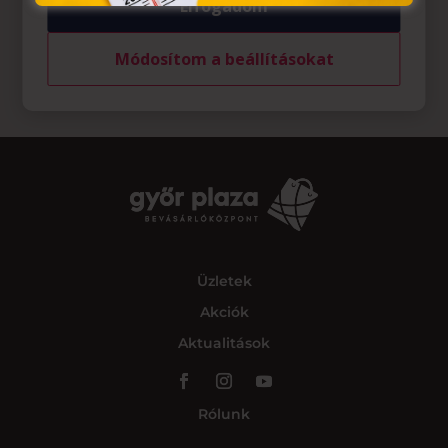
Elfogadom
Módosítom a beállításokat
Üzletek
Akciók
Aktualitások
Rólunk