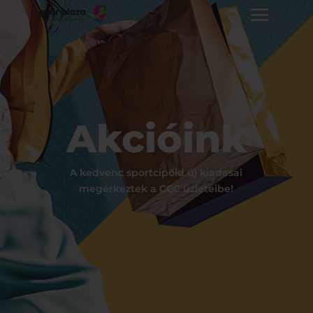
Akcióink
A kedvenc sportcipőid új kiadásai
megérkeztek a CCC üzleteibe!