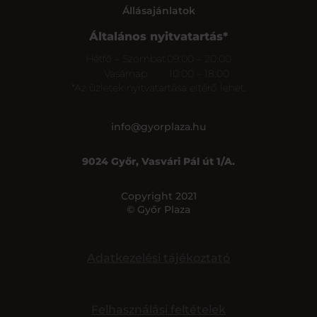
Állásajánlatok
Általános nyitvatartás*
Hétfő – Szombat
09:00 – 20:00
Vasárnap
10:00 – 18:00
*Az üzletek nyitvatartása eltérő lehet.
info@gyorplaza.hu
9024 Győr, Vasvári Pál út 1/A.
Copyright 2021
© Győr Plaza
Adatkezelési tájékoztató
Felhasználási feltételek