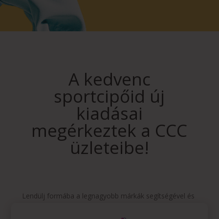
A kedvenc
sportcipőid új
kiadásai
megérkeztek a CCC
üzleteibe!
Lendülj formába a legnagyobb márkák segítségével és
hódítsd meg a várost! 👟✨