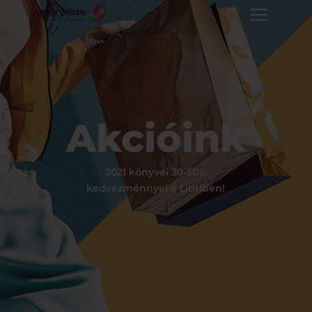
Akcióink
2021 könyvei 30-50%
kedvezménnyel a Libriben!