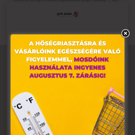
között érvényes.
www.libri.hu/egy-ev-konyvei
Ez az oldal sütiket használ
Weboldalunkon „cookie"-kat (továbbiakban „süti")
alkalmazunk. Ezek olyan fájlok, melyek információt
tárolnak webes böngészőjében. Ehhez az Ön
hozzájárulása szükséges.
A „sütiket" az elektronikus hírközlésről szóló 2003. évi C.
törvény, az elektronikus kereskedelmi szolgáltatások, az
információs társadalommal összefüggő szolgáltatások
egyes kérdéseiről szóló 2001. évi CVIII. törvény, valamint
az Európai Unió előírásainak megfelelően használjuk.
Azon weblapoknak, melyek az Európai Unió országain
belül működnek, a „sütik" használatához, és ezeknek a
felhasználó számítógépén vagy egyéb eszközén történő
tárolásához a felhasználók hozzájárulását kell kérniük.