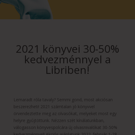
2021 könyvei 30-50%
kedvezménnyel a
Libriben!
Lemaradt róla tavaly? Semmi gond, most akciósan
beszerezheti! 2021 számtalan jó könyvvel
örvendeztette meg az olvasókat, melyeket most egy
helyre gyűjtöttünk. Nézzen szét kínálatunkban,
válogasson könyvespolcára új olvasnivalókat 30-50%
kedvezménnyel! Akciós ajánlatunk 2022. február 1-28.