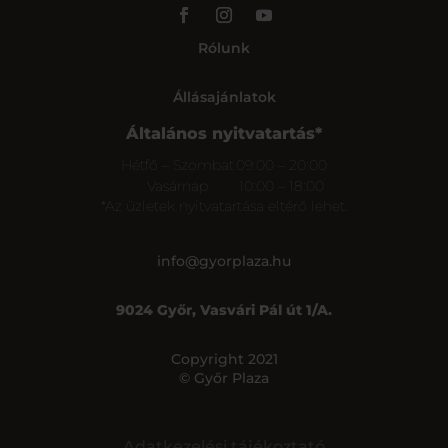
Rólunk
Állásajánlatok
Általános nyitvatartás*
Hétfő – Szombat
09:00 – 20:00
Vasárnap
10:00 – 18:00
*Az üzletek nyitvatartása eltérő lehet.
info@gyorplaza.hu
9024 Győr, Vasvári Pál út 1/A.
Copyright 2021
© Győr Plaza
Adatkezelési tájékoztató