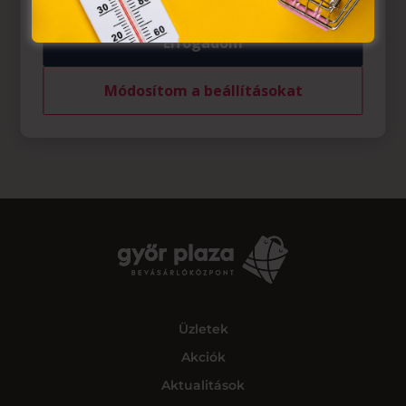
Elfogadom
Módosítom a beállításokat
Üzletek
Akciók
Aktualitások